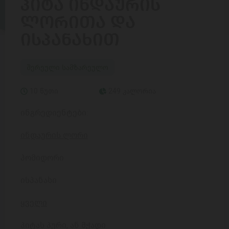
ᲞᲘᲢᲐ ᲘᲜᲓᲐᲣᲠᲘᲡ
ᲚᲝᲠᲘᲗᲐ ᲓᲐ
ᲘᲡᲞᲐᲜᲐᲮᲘᲗ
შერეული სამზარეულო
10 წუთი
249 კალორია
ინგრედიენტები:
ინდაურის ლორი
პომიდორი
ისპანახი
ყველი
პიტას პური, ან მჭადი