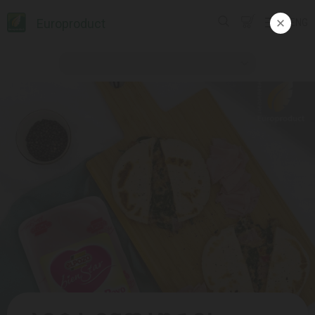
Europroduct
ENG