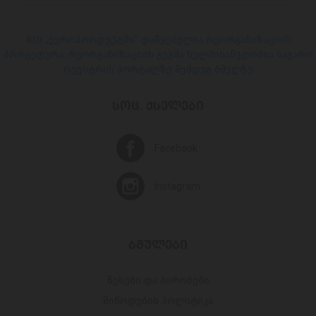
შპს „ევროპროდუქტში“ დაწყებულია რეორგანიზაციის
პროცედურა. რეორგანიზაციის გეგმა ხელმისაწვდომია საჯარო
რეესტრის პორტალზე შემდეგ ბმულზე
ᲡᲝᲪ. ᲥᲡᲔᲚᲔᲑᲘ
Facebook
Instagram
ᲑᲛᲣᲚᲔᲑᲘ
წესები და პირობები
მიწოდების პოლიტიკა