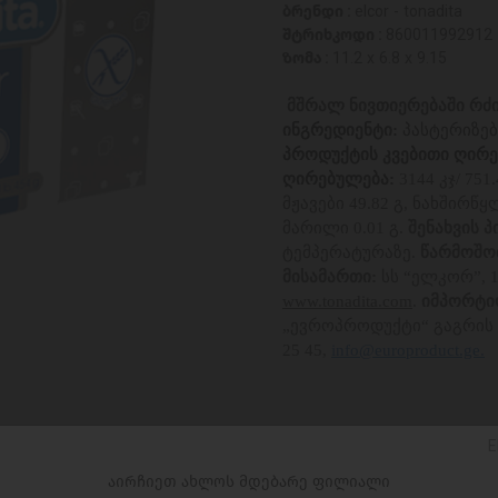
ბრენდი :
elcor - tonadita
შტრიხკოდი :
860011992912
ზომა :
11.2 x 6.8 x 9.15
მშრალ ნივთიერებაში რძი
ინგრედიენტი:
პასტერიზე
პროდუქტის კვებითი ღირე
ღირებულება:
3144
კჯ/ 751
მჟავები 49.82 გ, ნახშირწყლ
მარილი 0.01 გ.
შენახვის 
ტემპერატურაზე.
წარმოშობ
მისამართი:
სს “ელკორ”, 1
www.tonadita.com
.
იმპორტი
„ევროპროდუქტი“ გაგრის ქ.4
25 45,
info@europroduct.ge.
E
ცალი
აირჩიეთ ახლოს მდებარე ფილიალი