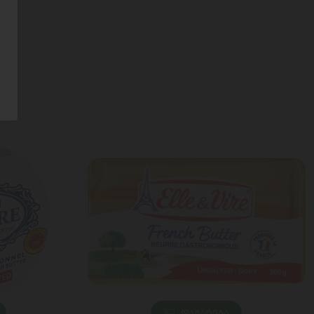
ᲓᲐᲛᲐᲢᲔᲑᲐ