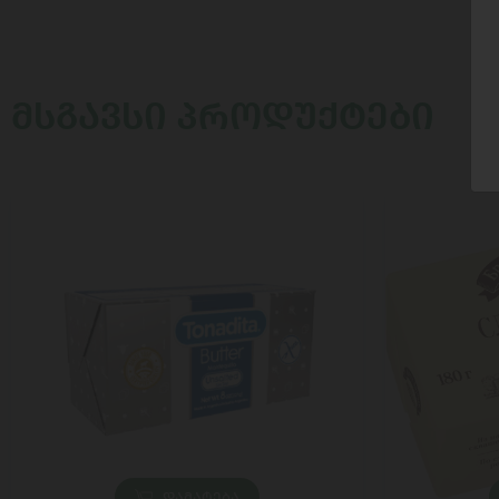
ᲛᲡᲒᲐᲕᲡᲘ ᲞᲠᲝᲓᲣᲥᲢᲔᲑᲘ
ᲓᲐᲛᲐᲢᲔᲑᲐ