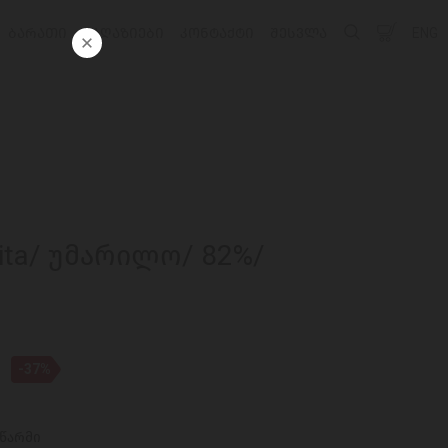
ᲑᲐᲠᲐᲗᲘ
ᲛᲐᲦᲐᲖᲘᲔᲑᲘ
ᲙᲝᲜᲢᲐᲥᲢᲘ
ᲨᲔᲡᲕᲚᲐ
ENG
ita/ უმარილო/ 82%/
-37%
აწარმი