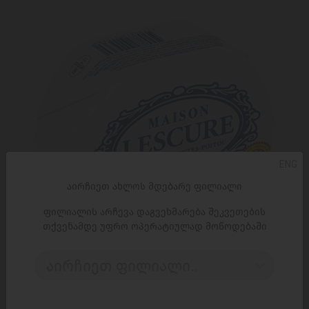
ENG
აირჩიეთ ახლოს მდებარე ფილიალი
ფილიალის არჩევა დაგვეხმარება შეკვეთების
თქვენამდე უფრო ოპერატიულად მოწოდებაში
აირჩიეთ ფილიალი..
ᲓᲐᲛᲐᲢᲔᲑᲐ
ფრანგული ნაღების კარაქი/ Maison Lescure / უმარილო
200გ