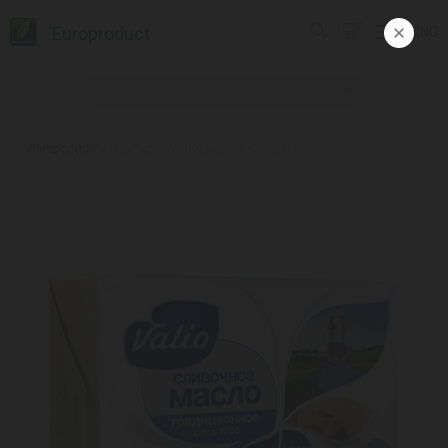
Europroduct
ENG
პროდუქცია
#კარაქი - Valio/ვალიო - 500გრ