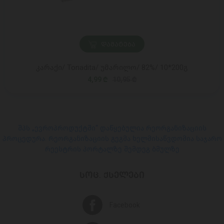
ᲓᲐᲛᲐᲢᲔᲑᲐ
კარაქი/ Tonadita/ უმარილო/ 82%/ 10*200გ
4,99 ₾
10,95 ₾
შპს „ევროპროდუქტში“ დაწყებულია რეორგანიზაციის
პროცედურა. რეორგანიზაციის გეგმა ხელმისაწვდომია საჯარო
რეესტრის პორტალზე შემდეგ ბმულზე
ᲡᲝᲪ. ᲥᲡᲔᲚᲔᲑᲘ
Facebook