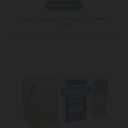
ᲓᲐᲛᲐᲢᲔᲑᲐ
კარაქი / ნაღების უმარილო 82,5% 180გრ
11,95 ₾