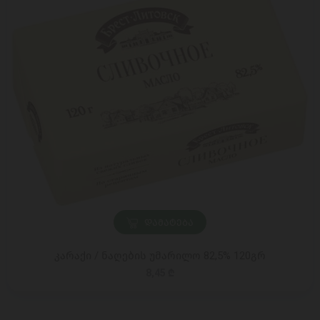
ᲓᲐᲛᲐᲢᲔᲑᲐ
კარაქი / ნაღების უმარილო 82,5% 120გრ
8,45 ₾