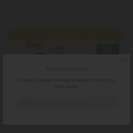
ᲥᲐᲠ
Select nearest branch
Choosing a branch will help us deliver orders to you
more quickly
Please select branch..
ADD TO CART
3.95 ₾