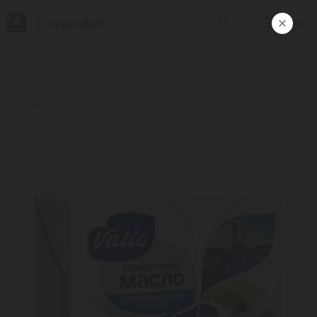
Europroduct
ᲥᲐᲠ
Products
#Butter Valio 500 gr