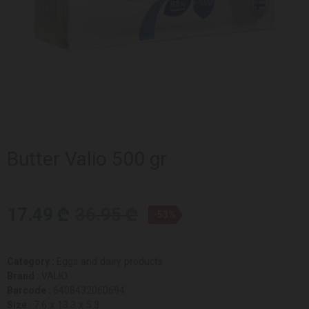
Butter Valio 500 gr
17.49 ₾
36.95 ₾
-53%
Category :
Eggs and dairy products
Brand :
VALIO
Barcode :
6408432060694
Size :
7.6 x 13.3 x 5.3