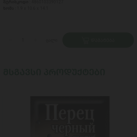
შტრიხკოდი :
4860103390127
ზომა :
1.9 x 10.6 x 14.1
ცალი
ᲓᲐᲛᲐᲢᲔᲑᲐ
ᲛᲡᲒᲐᲕᲡᲘ ᲞᲠᲝᲓᲣᲥᲢᲔᲑᲘ