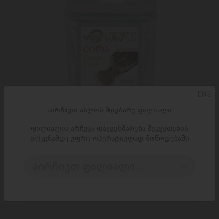
ENG
აირჩიეთ ახლოს მდებარე ფილიალი
ფილიალის არჩევა დაგვეხმარება შეკვეთების
თქვენამდე უფრო ოპერატიულად მოწოდებაში
ᲓᲐᲛᲐᲢᲔᲑᲐ
აირჩიეთ ფილიალი..
სუნელი 'ოჯახური' ძირა, დაფქული 50გ
3,40 ₾