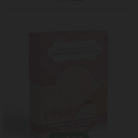
7,99 ₾
9,35 ₾
ᲓᲐᲛᲐᲢᲔᲑᲐ