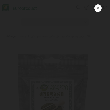
Europroduct
ENG
პროდუქცია
#სუნელი 'ოჯახური' ქონდარი, დაფქული 40გ