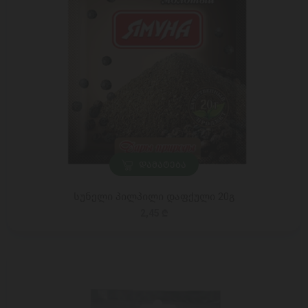
ᲓᲐᲛᲐᲢᲔᲑᲐ
სუნელი პილპილი დაფქული 20გ
2,45 ₾