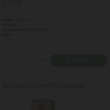
5,40 ₾
ჯგუფი :
ბაკალეა
ბრენდი :
შტრიხკოდი :
4823079103689
ზომა :
1.6 x 10.7 x 16.6
ცალი
ᲓᲐᲛᲐᲢᲔᲑᲐ
ᲛᲡᲒᲐᲕᲡᲘ ᲞᲠᲝᲓᲣᲥᲢᲔᲑᲘ