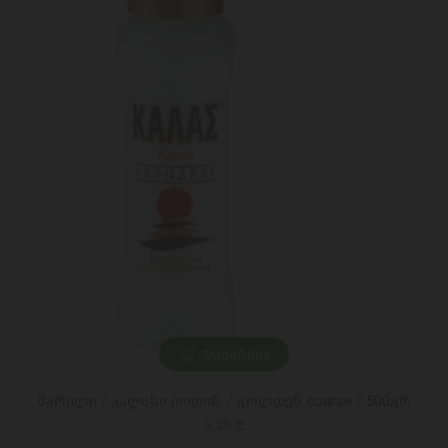
ᲓᲐᲛᲐᲢᲔᲑᲐ
მარილი / კალასი იოდიზ. / გოლდენ coarse / 500გრ
5,35 ₾