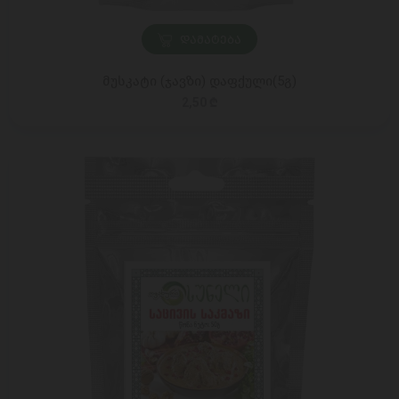
ᲓᲐᲛᲐᲢᲔᲑᲐ
მუსკატი (ჯავზი) დაფქული(5გ)
2,50 ₾