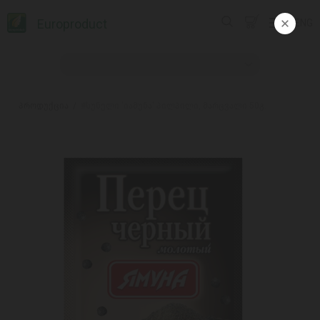
Europroduct
ENG
პროდუქცია
#სუნელი 'იამუნა' პილპილი, მარცვალი 50გ.