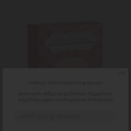
ENG
აირჩიეთ ახლოს მდებარე ფილიალი
ფილიალის არჩევა დაგვეხმარება შეკვეთების
თქვენამდე უფრო ოპერატიულად მოწოდებაში
აირჩიეთ ფილიალი..
ᲓᲐᲛᲐᲢᲔᲑᲐ