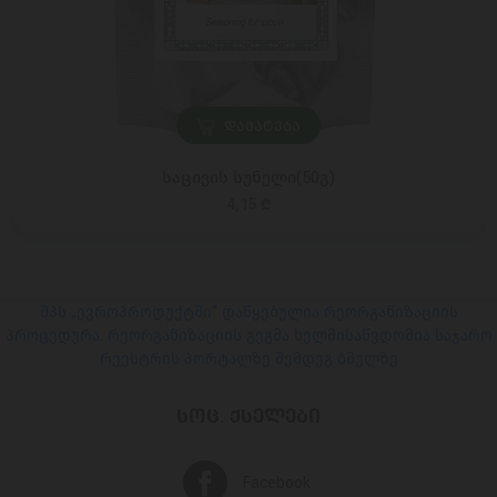
ᲓᲐᲛᲐᲢᲔᲑᲐ
საცივის სუნელი(50გ)
4,15 ₾
შპს „ევროპროდუქტში“ დაწყებულია რეორგანიზაციის
პროცედურა. რეორგანიზაციის გეგმა ხელმისაწვდომია საჯარო
რეესტრის პორტალზე შემდეგ ბმულზე
ᲡᲝᲪ. ᲥᲡᲔᲚᲔᲑᲘ
Facebook