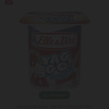
-38%
ᲓᲐᲛᲐᲢᲔᲑᲐ
დესერტი Ell & Vire 'YAG GO!' მარწყვის 125 გ