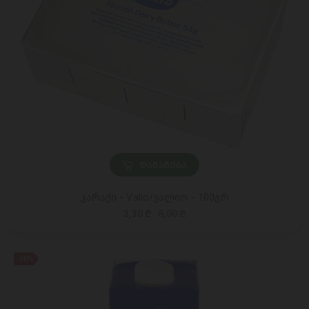
ᲓᲐᲛᲐᲢᲔᲑᲐ
კარაქი - Valio/ვალიო - 100გრ
3,30 ₾
8,00 ₾
-50%