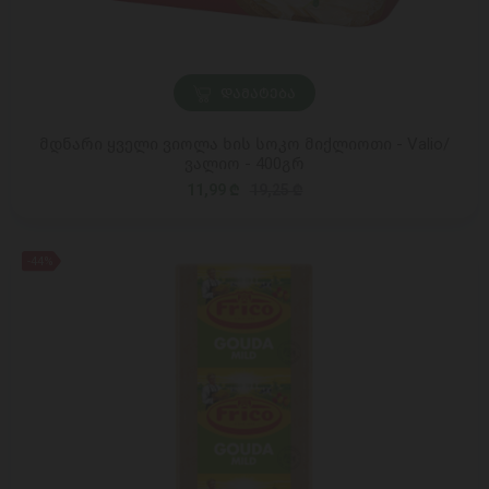
ᲓᲐᲛᲐᲢᲔᲑᲐ
მდნარი ყველი ვიოლა ხის სოკო მიქლიოთი - Valio/
ვალიო - 400გრ
11,99 ₾
19,25 ₾
-44%