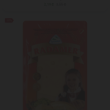
2,19 ₾
3,55 ₾
-37%