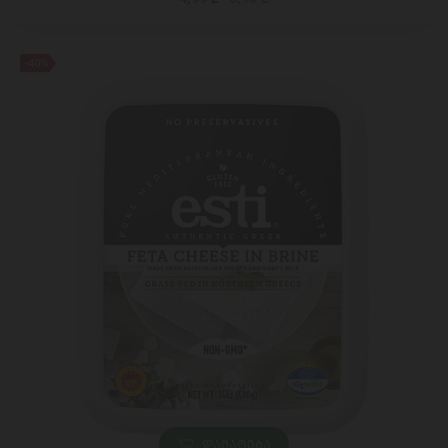
-40%
ᲓᲐᲛᲐᲢᲔᲑᲐ