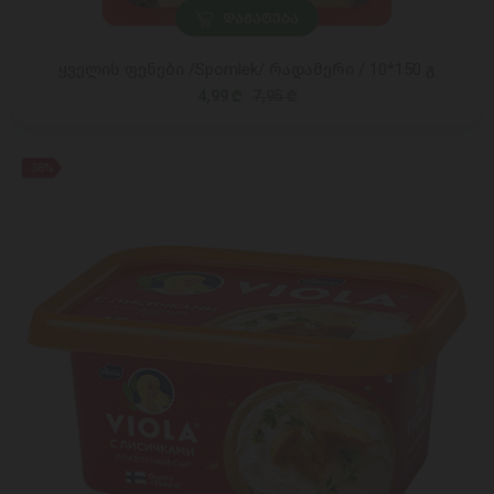
ᲓᲐᲛᲐᲢᲔᲑᲐ
ყველის ფენები /Spomlek/ რადამერი / 10*150 გ
4,99 ₾
7,95 ₾
-38%