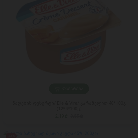
ᲓᲐᲛᲐᲢᲔᲑᲐ
ნაღების დესერტი/ Elle & Vire/ კარამელით 48*100გ
(12*4*100გ)
2,19 ₾
3,55 ₾
-44%