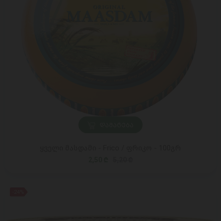
ᲓᲐᲛᲐᲢᲔᲑᲐ
ყველი მასდამი - Frico / ფრიკო - 100გრ
2,50 ₾
5,20 ₾
-24%