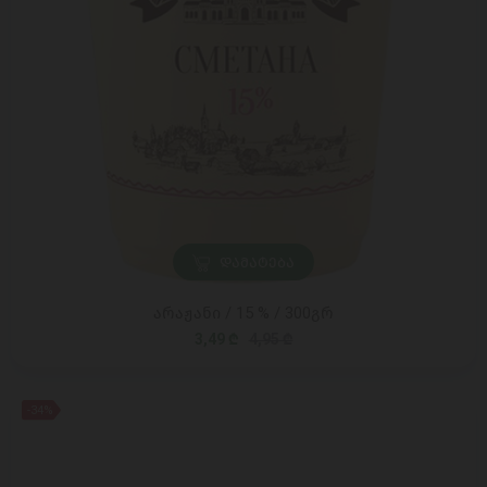
ᲓᲐᲛᲐᲢᲔᲑᲐ
არაჟანი / 15 % / 300გრ
3,49 ₾
4,95 ₾
-34%