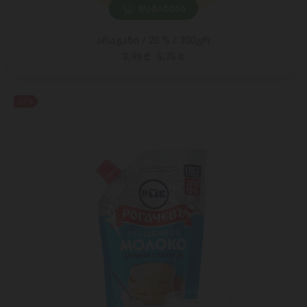
ᲓᲐᲛᲐᲢᲔᲑᲐ
არაჟანი / 20 % / 300გრ
3,99 ₾
5,75 ₾
-21%