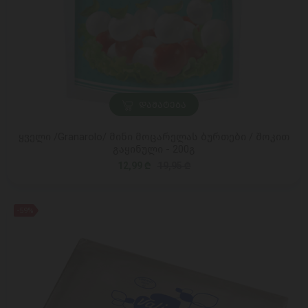
ᲓᲐᲛᲐᲢᲔᲑᲐ
ყველი /Granarolo/ მინი მოცარელას ბურთები / შოკით
გაყინული - 200გ
12,99 ₾
19,95 ₾
-59%