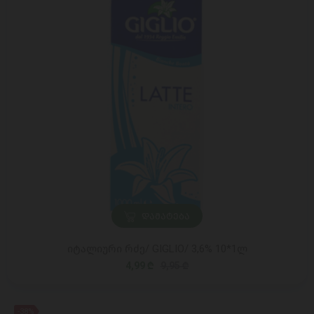
ᲓᲐᲛᲐᲢᲔᲑᲐ
იტალიური რძე/ GIGLIO/ 3,6% 10*1ლ
4,99 ₾
9,95 ₾
-38%