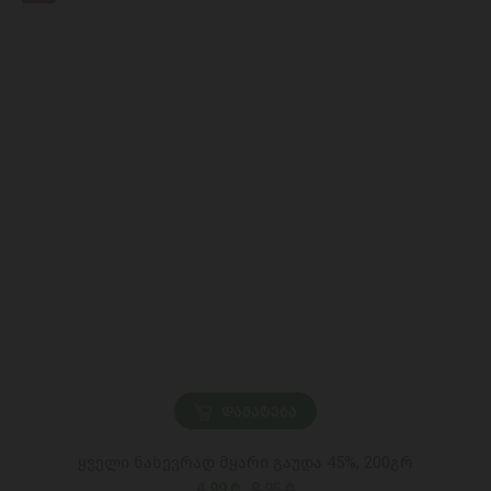
ᲓᲐᲛᲐᲢᲔᲑᲐ
ყველი ნახევრად მყარი გაუდა 45%, 200გრ
4,99 ₾
8,95 ₾