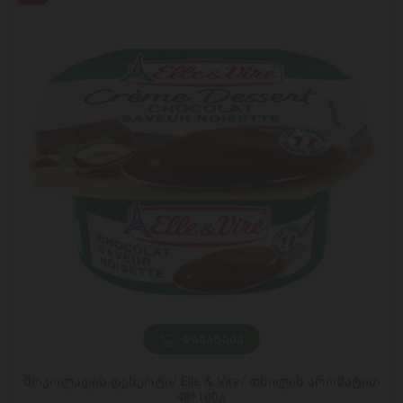
ᲓᲐᲛᲐᲢᲔᲑᲐ
შოკოლადის დესერტი/ Elle & Vire/ თხილის არომატით
48*100გ