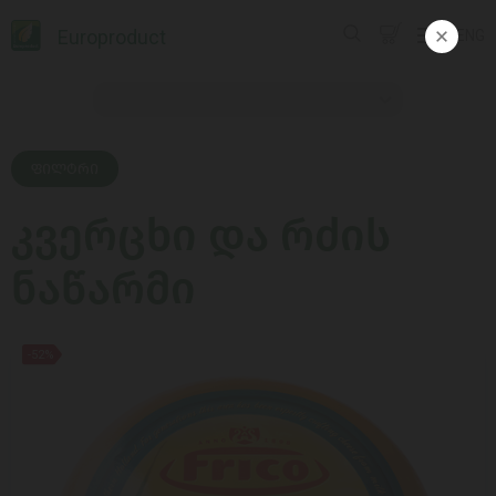
Europroduct
ENG
ᲤᲘᲚᲢᲠᲘ
კვერცხი და რძის
ნაწარმი
-52%