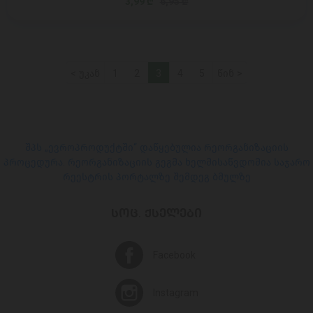
3,99 ₾
6,95 ₾
< უკან
1
2
3
4
5
წინ >
შპს „ევროპროდუქტში“ დაწყებულია რეორგანიზაციის
პროცედურა. რეორგანიზაციის გეგმა ხელმისაწვდომია საჯარო
რეესტრის პორტალზე შემდეგ ბმულზე
ᲡᲝᲪ. ᲥᲡᲔᲚᲔᲑᲘ
Facebook
Instagram