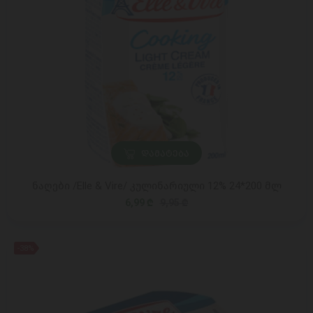
ᲓᲐᲛᲐᲢᲔᲑᲐ
ნაღები /Elle & Vire/ კულინარიული 12% 24*200 მლ
6,99 ₾
9,95 ₾
-38%