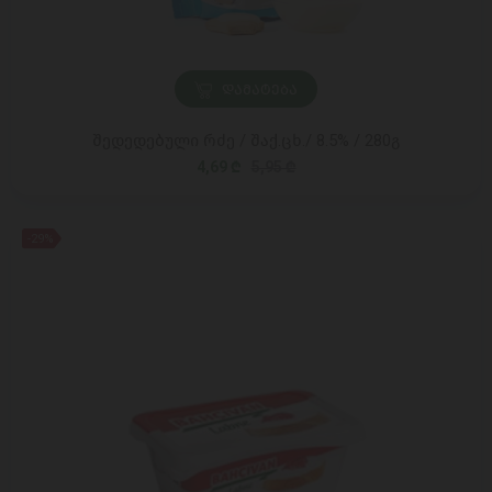
ᲓᲐᲛᲐᲢᲔᲑᲐ
შედედებული რძე / შაქ.ცხ./ 8.5% / 280გ
4,69 ₾
5,95 ₾
-29%