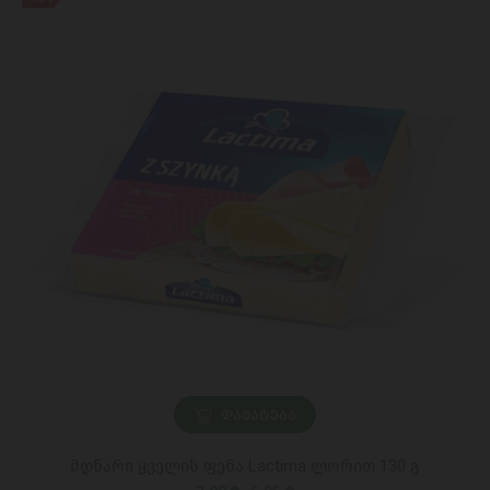
ᲓᲐᲛᲐᲢᲔᲑᲐ
მდნარი ყველის ფენა Lactima ლორით 130 გ