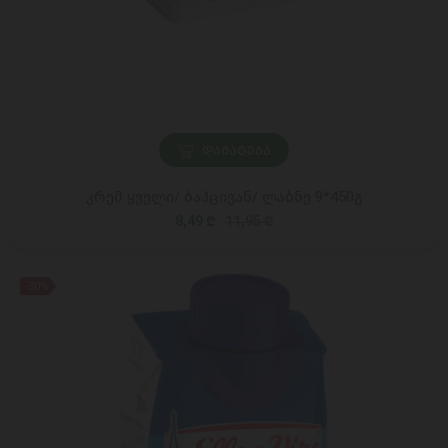
ᲓᲐᲛᲐᲢᲔᲑᲐ
კრემ ყველი/ ბაჰცივან/ ლაბნე 9*450გ
8,49 ₾
11,95 ₾
-30%