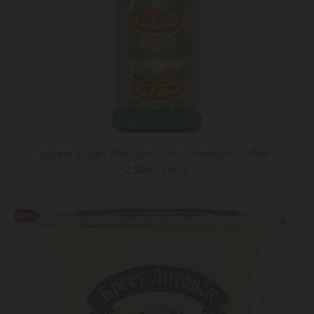
ᲓᲐᲛᲐᲢᲔᲑᲐ
ყველი გაუდა ბრიკეტი - Frico / ფრიკო - 100გრ
2,50 ₾
4,50 ₾
-30%