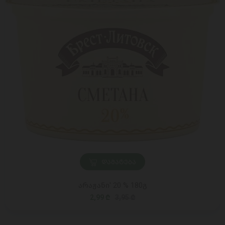
ᲓᲐᲛᲐᲢᲔᲑᲐ
არაჟანი' 20 % 180გ
2,99 ₾
3,95 ₾