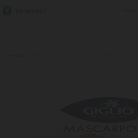
Europroduct
ᲩᲕᲔᲜ Შ
პროდუქცია
#იტალიური მასკარპონე/ GIGLIO/ 12*250გ