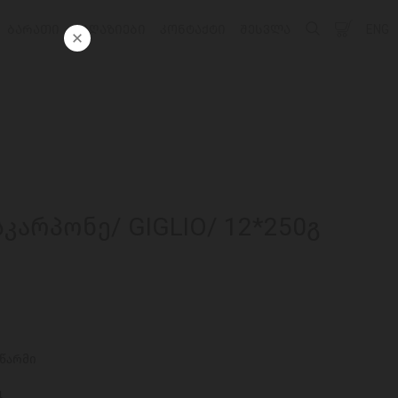
ᲑᲐᲠᲐᲗᲘ
ᲛᲐᲦᲐᲖᲘᲔᲑᲘ
ᲙᲝᲜᲢᲐᲥᲢᲘ
ᲨᲔᲡᲕᲚᲐ
ENG
კარპონე/ GIGLIO/ 12*250გ
აწარმი
4