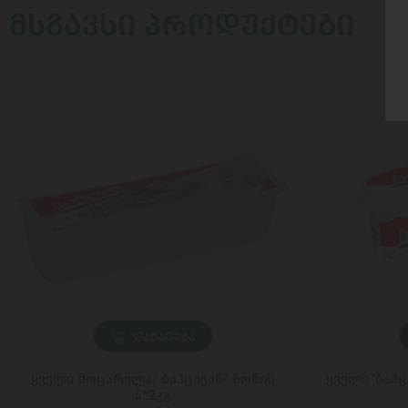
ᲛᲡᲒᲐᲕᲡᲘ ᲞᲠᲝᲓᲣᲥᲢᲔᲑᲘ
ᲓᲐᲛᲐᲢᲔᲑᲐ
ყველი მოცარელა/ ბაჰცივან/ წონის
ყველი 'ბაჰ
6*2კგ