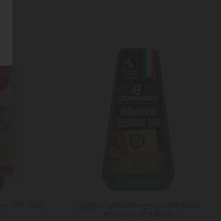
ᲓᲐᲛᲐᲢᲔᲑᲐ
ა /12* 200გ
ყველი / გრანაროლო/ პარმეზანი
რეჯიანო 12*150 გრ