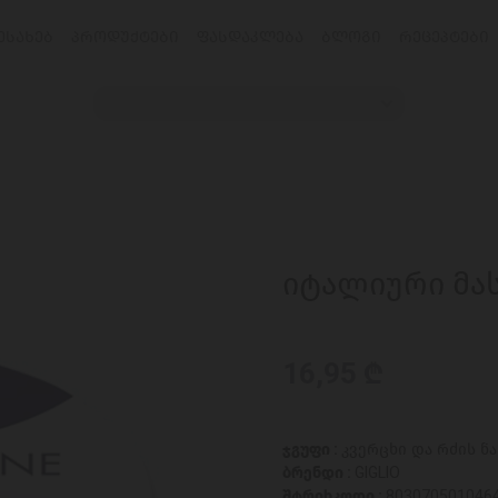
ᲔᲡᲐᲮᲔᲑ
ᲞᲠᲝᲓᲣᲥᲢᲔᲑᲘ
ᲤᲐᲡᲓᲐᲙᲚᲔᲑᲐ
ᲑᲚᲝᲒᲘ
ᲠᲔᲪᲔᲞᲢᲔᲑᲘ
იტალიური მას
16,95 ₾
ჯგუფი :
კვერცხი და რძის ნ
ბრენდი :
GIGLIO
შტრიხკოდი :
803070501046