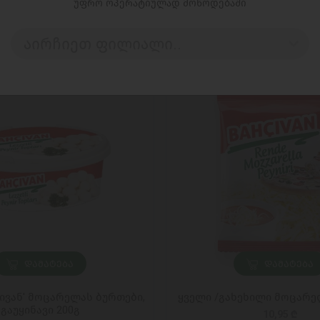
უფრო ოპერატიულად მოწოდებაში
აირჩიეთ ფილიალი..
ᲓᲐᲛᲐᲢᲔᲑᲐ
ᲓᲐᲛᲐᲢᲔᲑᲐ
ცივან' მოცარელას ბურთები,
ყველი /გახეხილი მოცარელ
გაუყინავი 200გ
10,95 ₾