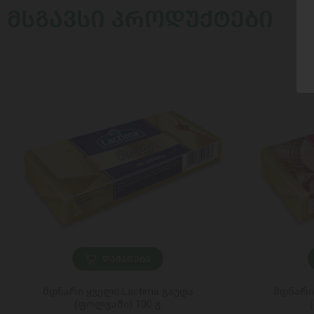
ᲛᲡᲒᲐᲕᲡᲘ ᲞᲠᲝᲓᲣᲥᲢᲔᲑᲘ
ᲓᲐᲛᲐᲢᲔᲑᲐ
მდნარი ყველი Lactima გაუდა
მდნარი
(ფოლგაში) 100 გ