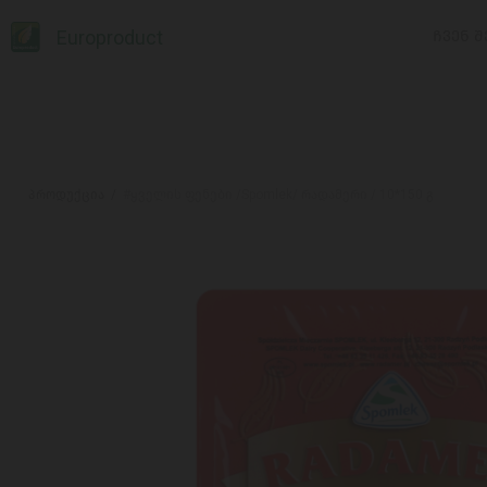
Europroduct
ᲩᲕᲔᲜ Შ
პროდუქცია
#ყველის ფენები /Spomlek/ რადამერი / 10*150 გ