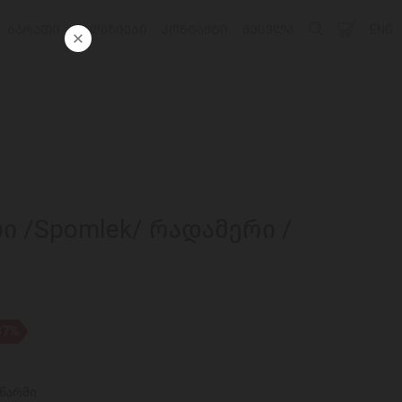
ᲑᲐᲠᲐᲗᲘ
ᲛᲐᲦᲐᲖᲘᲔᲑᲘ
ᲙᲝᲜᲢᲐᲥᲢᲘ
ᲨᲔᲡᲕᲚᲐ
ENG
ი /Spomlek/ რადამერი /
37%
აწარმი