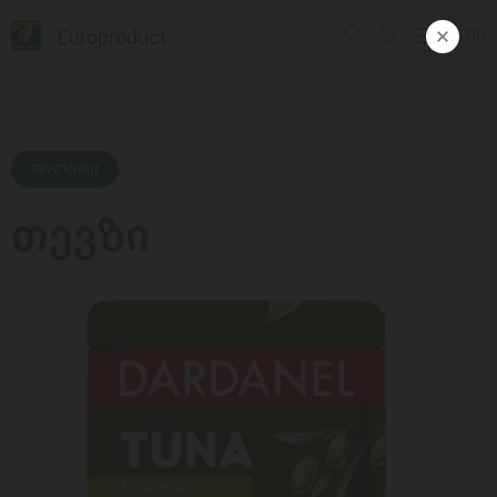
Europroduct
ENG
ᲤᲘᲚᲢᲠᲘ
თევზი