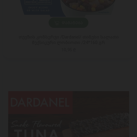
ᲓᲐᲛᲐᲢᲔᲑᲐ
თევზის კონსერვი /Dardanel/ თინუსი სალათი
მექსიკური ლობიოთი /24*160 გრ
10,95 ₾