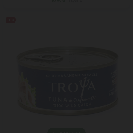
10,99 ₾
18,95 ₾
-41%