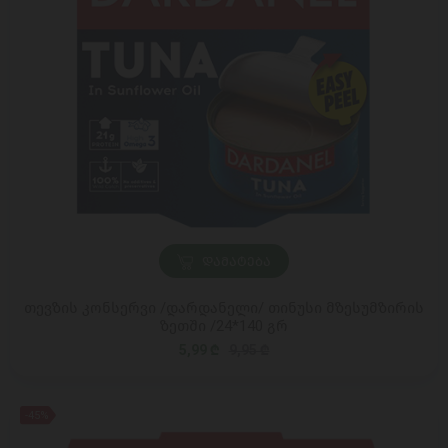
ᲓᲐᲛᲐᲢᲔᲑᲐ
თევზის კონსერვი /დარდანელი/ თინუსი მზესუმზირის
ზეთში /24*140 გრ
5,99 ₾
9,95 ₾
-45%