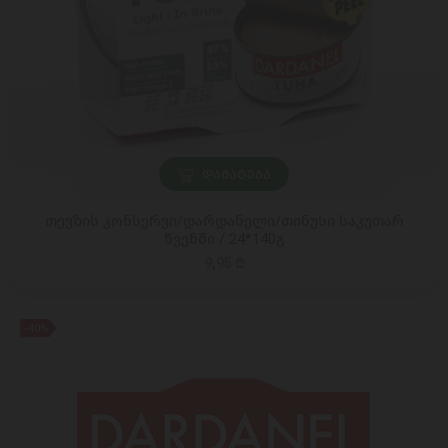
ᲓᲐᲛᲐᲢᲔᲑᲐ
თევზის კონსერვი/დარდანელი/თინუსი საკუთარ
წვენში / 24*140გ
9,95 ₾
-40%