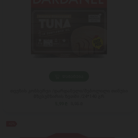
ᲓᲐᲛᲐᲢᲔᲑᲐ
თევზის კონსერვი /დარდანელი/შებოლილი თინუსი
მზესუმზირის ზეთში /24*140 გრ
5,99 ₾
9,95 ₾
-42%