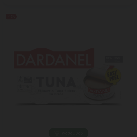
-42%
ᲓᲐᲛᲐᲢᲔᲑᲐ