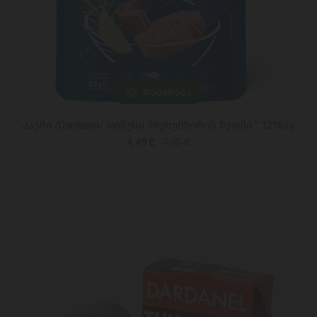
ᲓᲐᲛᲐᲢᲔᲑᲐ
პაუჩი /Dardanel/ თინუსი მზესუმზირის ზეთში " 12*80გ
4,49 ₾
7,95 ₾