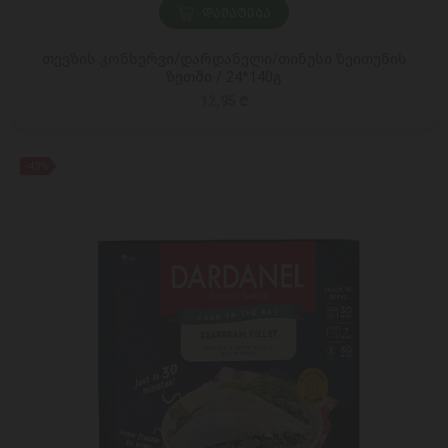
ᲓᲐᲛᲐᲢᲔᲑᲐ
თევზის კონსერვი/დარდანელი/თინუსი ზეითუნის
ზეთში / 24*140გ
12,95 ₾
-43%