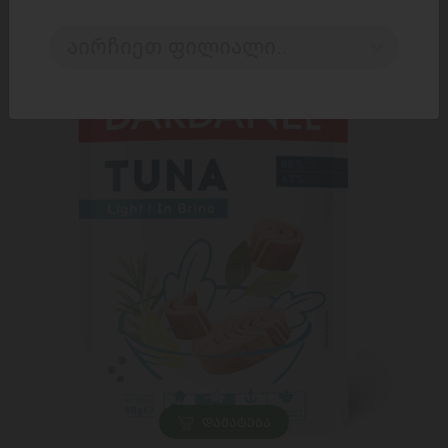
აირჩიეთ ფილიალი..
ᲓᲐᲛᲐᲢᲔᲑᲐ