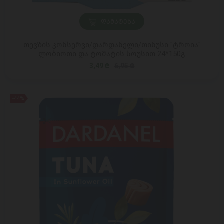
ᲓᲐᲛᲐᲢᲔᲑᲐ
თევზის კონსერვი/დარდანელი/თინუსი "ტროია"
ლობიოთი და ტომატის სოუსით 24*150გ
3,49 ₾
6,95 ₾
-44%