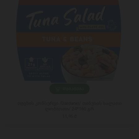
ᲓᲐᲛᲐᲢᲔᲑᲐ
თევზის კონსერვი /Dardanel/ თინუსის სალათი
ლობიოთი/ 24*160 გრ
11,95 ₾