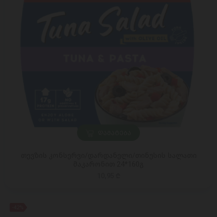
ᲓᲐᲛᲐᲢᲔᲑᲐ
თევზის კონსერვი/დარდანელი/თინუსის სალათი
მაკარონით 24*160გ
10,95 ₾
-42%