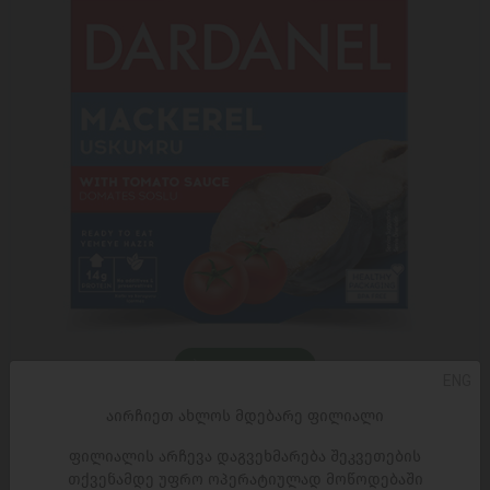
ᲓᲐᲛᲐᲢᲔᲑᲐ
ENG
აირჩიეთ ახლოს მდებარე ფილიალი
თევზის კონსერვი /Dardanel/ სკუმბრია ტომატის
სოუსით 24*150გ
ფილიალის არჩევა დაგვეხმარება შეკვეთების
4,49 ₾
7,70 ₾
თქვენამდე უფრო ოპერატიულად მოწოდებაში