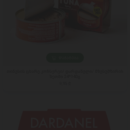
ᲓᲐᲛᲐᲢᲔᲑᲐ
თინუსის ცხარე კონსერვი/ დარდანელი/ მზესუმზირის
ზეთში 24*140გ
9,95 ₾