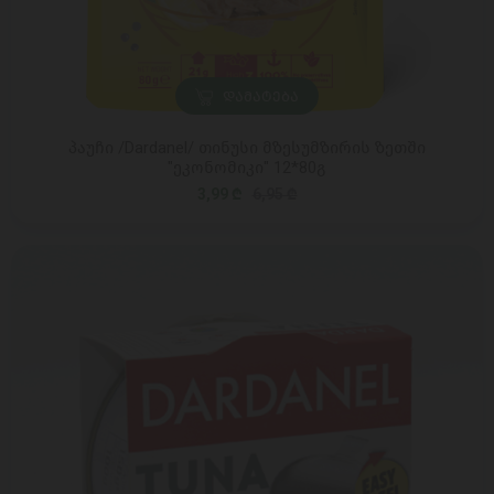
ᲓᲐᲛᲐᲢᲔᲑᲐ
პაუჩი /Dardanel/ თინუსი მზესუმზირის ზეთში
"ეკონომიკი" 12*80გ
3,99 ₾
6,95 ₾