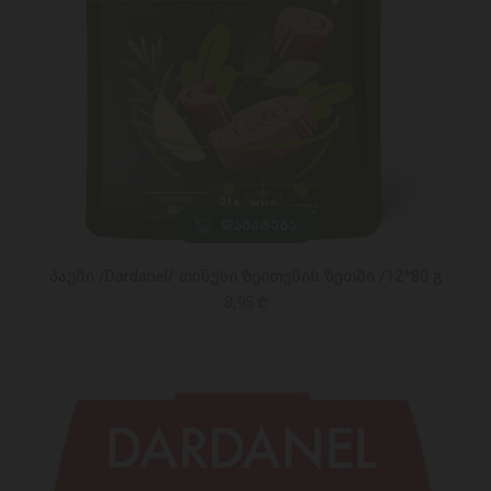
ᲓᲐᲛᲐᲢᲔᲑᲐ
პაუჩი /Dardanel/ თინუსი ზეითუნის ზეთში /12*80 გ
8,95 ₾