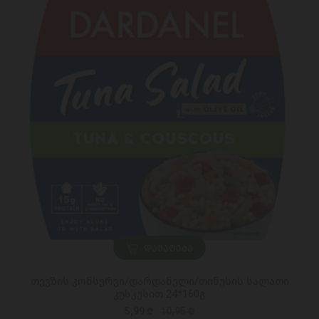
ᲓᲐᲛᲐᲢᲔᲑᲐ
თევზის კონსერვი/დარდანელი/თინუსის სალათი
კუსკუსით 24*160გ
5,99 ₾
10,95 ₾