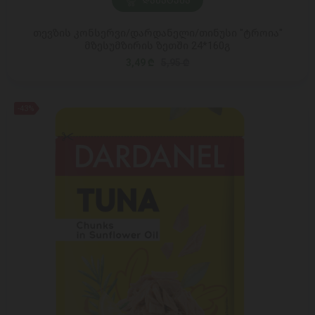
ᲓᲐᲛᲐᲢᲔᲑᲐ
თევზის კონსერვი/დარდანელი/თინუსი "ტროია"
მზესუმზირის ზეთში 24*160გ
3,49 ₾
5,95 ₾
-43%