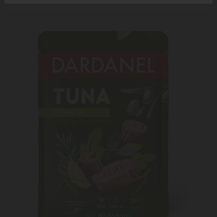
11,40 ₾
ᲓᲐᲛᲐᲢᲔᲑᲐ