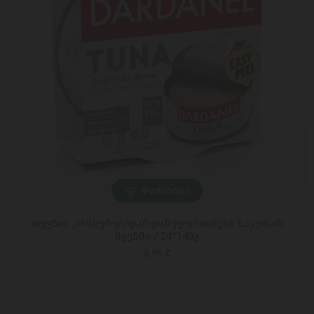
ᲓᲐᲛᲐᲢᲔᲑᲐ
თევზის კონსერვი/დარდანელი/თინუსი საკუთარ
წვენში / 24*140გ
9,95 ₾