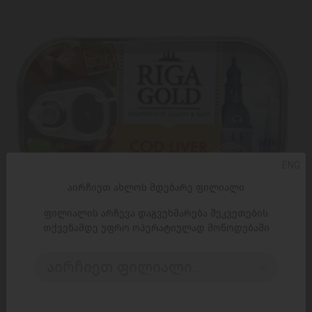
ENG
აირჩიეთ ახლოს მდებარე ფილიალი
ფილიალის არჩევა დაგვეხმარება შეკვეთების
თქვენამდე უფრო ოპერატიულად მოწოდებაში
ᲓᲐᲛᲐᲢᲔᲑᲐ
აირჩიეთ ფილიალი..
თევზის კონსერვი /Gama/ "Riga Gold" ნორვეგიის ზღვის
ვირთევზის ღვიძლი თავის ზეთში/ 12*121 გრ