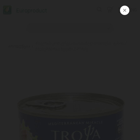
Europroduct
ENG
#თევზის კონსერვი/დარდანელი/თინუსი "ტროია"
პროდუქცია
მზესუმზირის ზეთში 24*160გ