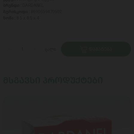
ბრენდი :
DARDANEL
შტრიხკოდი :
8690559470502
ზომა :
8.5 x 8.5 x 4
ცალი
ᲓᲐᲛᲐᲢᲔᲑᲐ
ᲛᲡᲒᲐᲕᲡᲘ ᲞᲠᲝᲓᲣᲥᲢᲔᲑᲘ