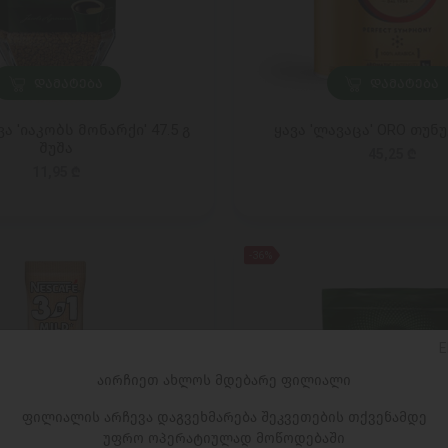
ᲓᲐᲛᲐᲢᲔᲑᲐ
ᲓᲐᲛᲐᲢᲔᲑᲐ
ა 'იაკობს მონარქი' 47.5 გ
ყავა 'ლავაცა' ORO თუნუ
შუშა
45,25 ₾
11,95 ₾
-36%
E
აირჩიეთ ახლოს მდებარე ფილიალი
ფილიალის არჩევა დაგვეხმარება შეკვეთების თქვენამდე
უფრო ოპერატიულად მოწოდებაში