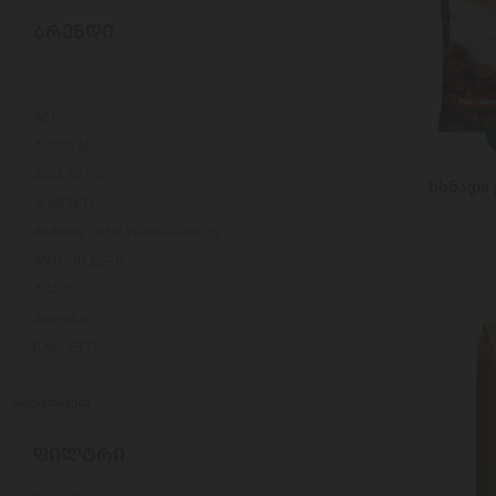
ᲑᲠᲔᲜᲓᲘ
ABC
ACROYALI
ALCE NERO
ხსნადი 
ALMONDY
Andreas Oster Weinkellerei Kg
ANTHON BERG
ASAHI
Avenatur
BAGLIETTI
BAHCIVAN
გასუფთავება
BALOCCO
BALVITEN
ᲤᲘᲚᲢᲠᲘ
Bayernland
BELLA CONTADINA