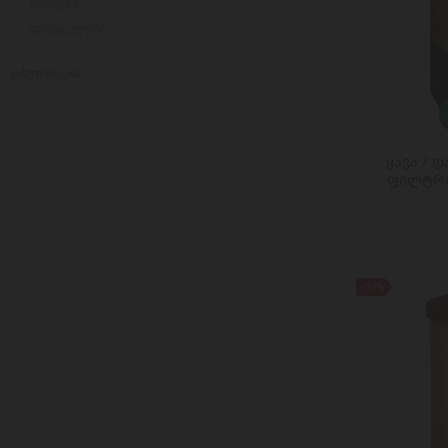
მარაგში
BERETTA
ფასდაკლება
BERNARD MAGREZ
გასუფთავება
BIDOLI / PICCINI
BOBBLE BOBBLE
BORNIER
BOTTEGA
ყავა / 
BRASSERIE LEFEBVRE SA
ფილტრის
BUSKER
CACHET
CASTEL
Cavendish And Harvey
-39%
CHAMAGNE BARON-FUENTE
CLIPPER
COCOMATE
COLLE DEL TARTUFO
CONTARINI
COPPENRATH