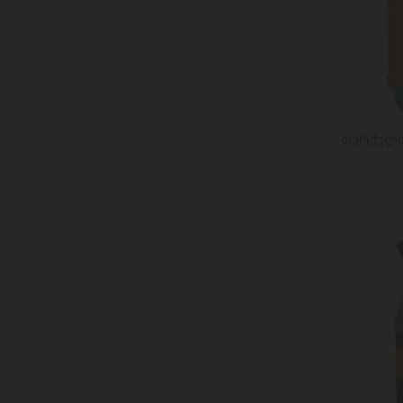
DARBOVEN
DARDANEL
Dejing Cheese
DELVERDE
Dilmah
DR. KARGS
თურქული 
Ell & Vire
ELPOZO
ENGLISH TEA SHOP
ESTI
Etna Dolce
FALCONE
FAZER
FERRERO
FINI
Franzini/MAESTRINI
FRICO