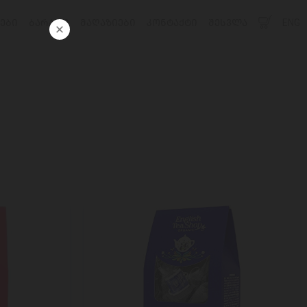
ᲔᲑᲘ
ᲑᲐᲠᲐᲗᲘ
ᲛᲐᲦᲐᲖᲘᲔᲑᲘ
ᲙᲝᲜᲢᲐᲥᲢᲘ
ᲨᲔᲡᲕᲚᲐ
ENG