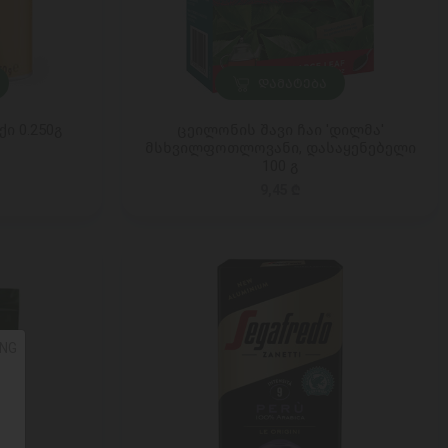
ᲓᲐᲛᲐᲢᲔᲑᲐ
ქი 0.250გ
ცეილონის შავი ჩაი 'დილმა'
მსხვილფოთლოვანი, დასაყენებელი
100 გ
9,45 ₾
NG