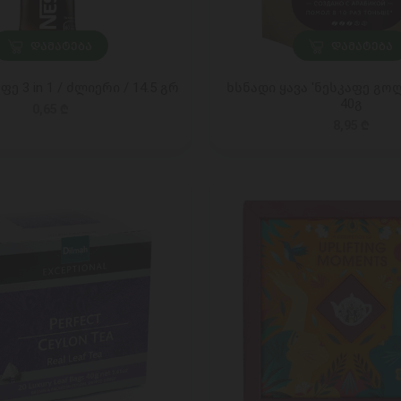
ᲓᲐᲛᲐᲢᲔᲑᲐ
ᲓᲐᲛᲐᲢᲔᲑᲐ
ფე 3 in 1 / ძლიერი / 14.5 გრ
ხსნადი ყავა 'ნესკაფე გო
40გ
0,65 ₾
8,95 ₾