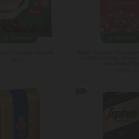
ᲓᲐᲛᲐᲢᲔᲑᲐ
ᲓᲐᲛᲐᲢᲔᲑᲐ
ყავა 'მაკკოფე' თხილით
English Tea shop - ორგანულ
English Tea Shop / "English 
0,50 ₾
პირამიდა 6*45
16,95 ₾
-27%