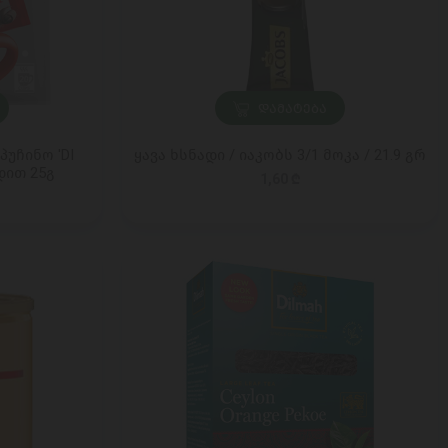
ᲓᲐᲛᲐᲢᲔᲑᲐ
პუჩინო 'DI
ყავა ხსნადი / იაკობს 3/1 მოკა / 21.9 გრ
დით 25გ
1,60 ₾