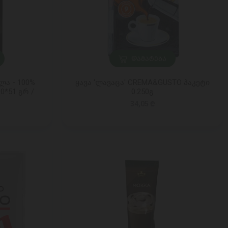
ᲓᲐᲛᲐᲢᲔᲑᲐ
ლა - 100%
ყავა 'ლავაცა' CREMA&GUSTO პაკეტი
10*51 გრ /
0.250გ
34,05 ₾