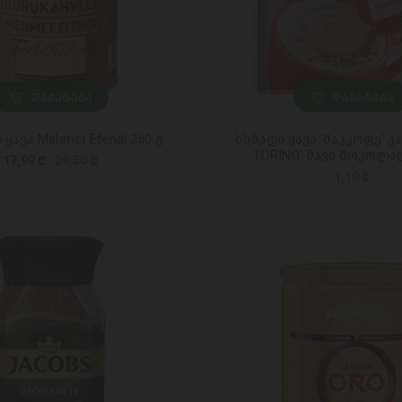
ᲓᲐᲛᲐᲢᲔᲑᲐ
ᲓᲐᲛᲐᲢᲔᲑᲐ
ყავა Mehmet Efendi 250 გ
ხსნადი ყავა 'მაკკოფე' კა
TORINO' შავი შოკოლა
17,99 ₾
29,50 ₾
1,10 ₾