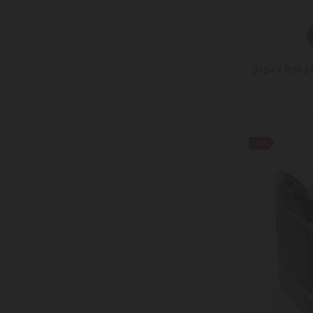
MONTI
montova
MOROZPRODUCT
ყავა / ნესკა
MOVENPICK
MOZART
NATURALIS
NOKU
-40%
NORDEX FOOD
NUTKAO
O.D.GOURMET
OK SNACKS
OLIVERI
OSHEE
PINKUS
POMI
QUICK BURY
REBER