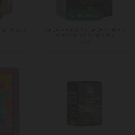
ᲓᲐᲛᲐᲢᲔᲑᲐ
ლდი' პაკეტი
ცეილონის შავი ჩაი 'დილმა' პიტნის
არომატით (20 პაკეტი) 30 გ
6,90 ₾