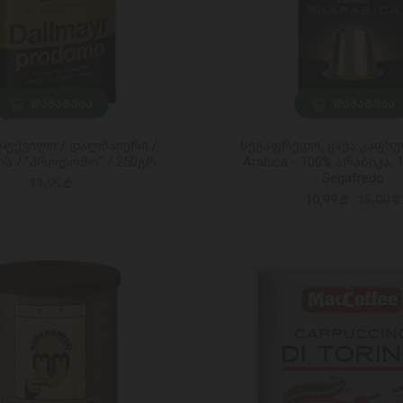
ᲓᲐᲛᲐᲢᲔᲑᲐ
ᲓᲐᲛᲐᲢᲔᲑᲐ
დაფქვილი / დალმაიერი /
სეგაფრედო, ყავა კაფსუ
 / "პროდომო" / 250გრ
Arabica - 100% არაბიკა, 
Segafredo
33,95 ₾
10,99 ₾
15,00 ₾