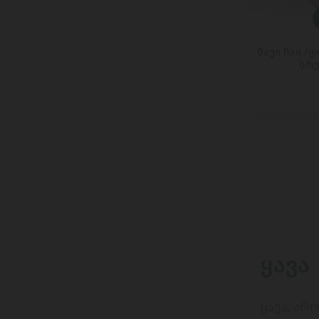
RISCOSSA
RISO SCOTTI
RITTER SPORT
შავი ჩაი /
სრუ
Roger&Roger
ROLESKI
Rosaluz
ROUMELIS
ROY KOMBUCHA
SAALGA
SALITOS
SANPELLEGRINO
SAVUSHKIN PRODUCT
SCAVI & RAY
SCHNEIDER WEISSE
ყავა
SCHWARTAU
Sera
ყავა, ა
SONKO SPOLKA