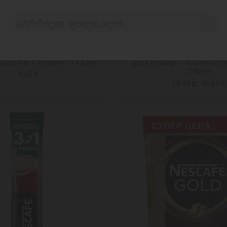
აირჩიეთ ფილიალი..
ᲓᲐᲛᲐᲢᲔᲑᲐ
ᲓᲐᲛᲐᲢᲔᲑᲐ
კაფე 3 in 1 რბილი / 14.5 გრ
ყავა ხსნადი / იაკობს მონ
/190გრ
0,65 ₾
28,99 ₾
45,50 ₾