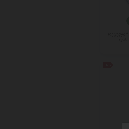
COPPENRATH
DARBOVEN
DARDANEL
Dejing Cheese
რეგულირე
DELVERDE
დანა
Dilmah
DR. KARGS
Ell & Vire
-32%
ELPOZO
ENGLISH TEA SHOP
ESTI
Etna Dolce
FALCONE
FAZER
FERRERO
FINI
Franzini/MAESTRINI