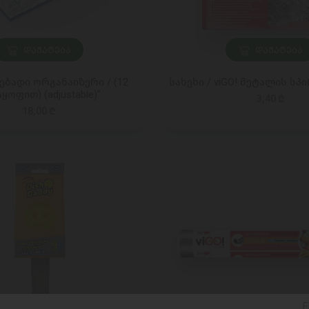
ᲓᲐᲛᲐᲢᲔᲑᲐ
ᲓᲐᲛᲐᲢᲔᲑᲐ
ბადი ორგანაიზერი / (12
სახეხი / viGO! მეტალის სპ
ყოფით) (adjustable)"
3,40 ₾
18,00 ₾
E