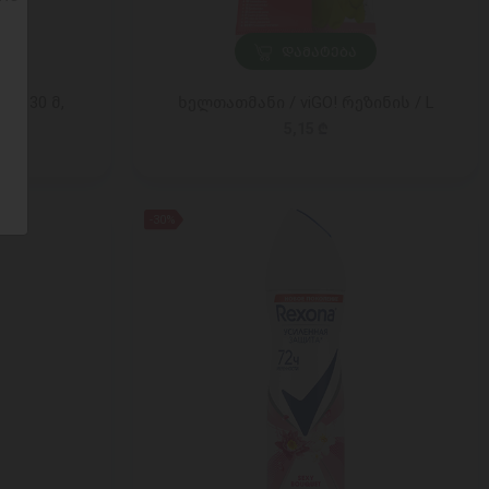
ᲓᲐᲛᲐᲢᲔᲑᲐ
 / 30 მ,
ხელთათმანი / viGO! რეზინის / L
5,15 ₾
-30%