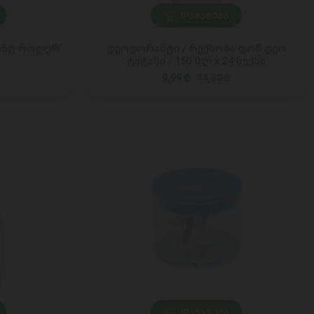
ᲓᲐᲛᲐᲢᲔᲑᲐ
ინტ როლერ'
დეოდორანტი / რექსონა ფოშ დეო
ტიტანი / 150 მლ x 24 სექსი
9,99 ₾
14,30 ₾
ᲓᲐᲛᲐᲢᲔᲑᲐ