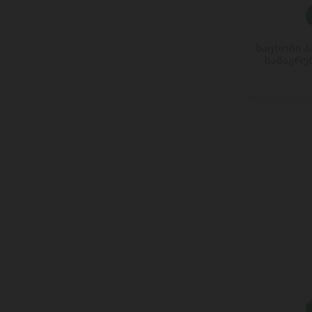
KOLIOS
KRIN ICHIBAN
LA MOLE
საცხობი პა
LACTIMA
სამაგრე
LAND LEBEN
Laplandia
LE GALL
LUNA GAIA
MAINTAL
MARFRIO
MATCHA MAGIC
MAZZETTI L'ORIGINALE
MEHMET EFENDI
MELIS
MILLANO
MIRATORG
MLEKPOL