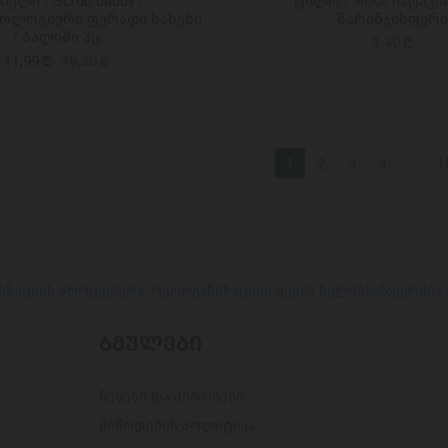
ელი / Scrub daddy /
ტილო / viGO! იატაკის 
ოლოგიური ფერადი სახეხი
ნარინჯისფერი
/ ბალიში 3ც
3,40 ₾
11,99 ₾
19,20 ₾
1
2
3
4
...
1
იზაციის პროცედურა. რეორგანიზაციის გეგმა ხელმისაწვდომია
ᲑᲛᲣᲚᲔᲑᲘ
წესები და პირობები
მიწოდების პოლიტიკა