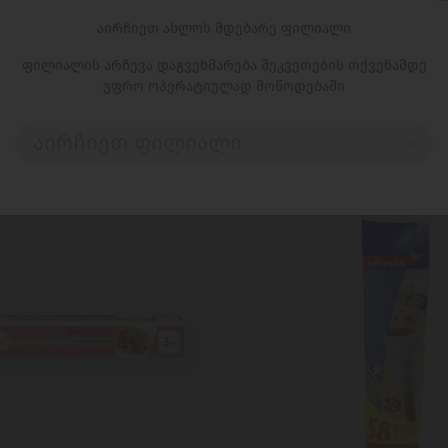
აირჩიეთ ახლოს მდებარე ფილიალი
ᲓᲐᲛᲐᲢᲔᲑᲐ
ᲓᲐᲛᲐᲢᲔᲑᲐ
ფილიალის არჩევა დაგვეხმარება შეკვეთების თქვენამდე
უფრო ოპერატიულად მოწოდებაში
/ Scrub daddy / ჭურჭლის
ალუმინის კილიტა / viGO!
ეხი / სითხის ავზით
რულონი
19,99 ₾
29,45 ₾
15,65 ₾
აირჩიეთ ფილიალი..