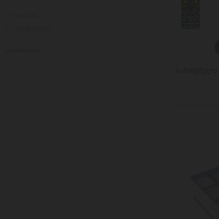
BELLA CONTADINA
მარაგში
BERETTA
ფასდაკლება
BERNARD MAGREZ
გასუფთავება
BIDOLI / PICCINI
BOBBLE BOBBLE
სანთებელა /
BORNIER
BOTTEGA
BRASSERIE LEFEBVRE SA
BUSKER
CACHET
CASTEL
Cavendish And Harvey
CHAMAGNE BARON-FUENTE
CLIPPER
COCOMATE
COLLE DEL TARTUFO
CONTARINI