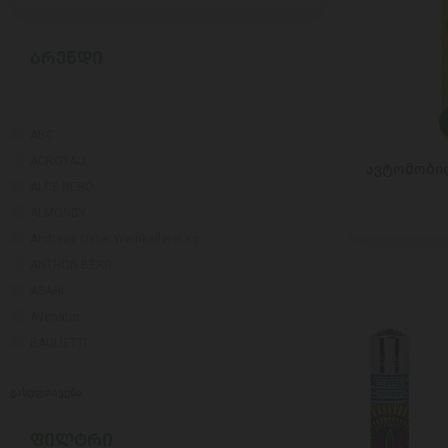
ᲑᲠᲔᲜᲓᲘ
ABC
ACROYALI
ავტომობილი
ALCE NERO
ALMONDY
Andreas Oster Weinkellerei Kg
ANTHON BERG
ASAHI
Avenatur
BAGLIETTI
BAHCIVAN
გასუფთავება
BALOCCO
BALVITEN
ᲤᲘᲚᲢᲠᲘ
Bayernland