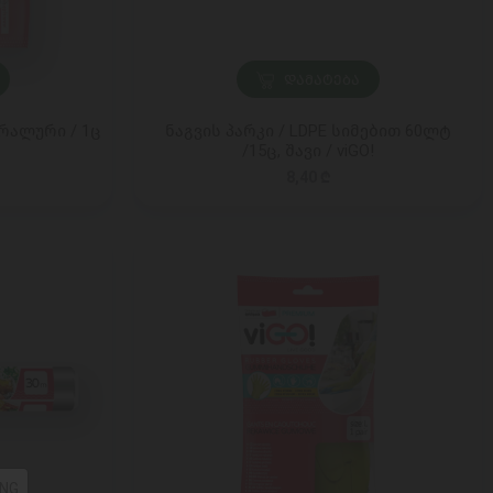
ᲓᲐᲛᲐᲢᲔᲑᲐ
ირალური / 1ც
ნაგვის პარკი / LDPE სიმებით 60ლტ
/15ც, შავი / viGO!
8,40 ₾
NG