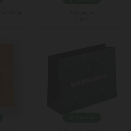
რი/ 250 მლ
სათლელი
0,80 ₾
ᲓᲐᲛᲐᲢᲔᲑᲐ