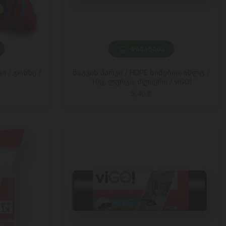
ᲓᲐᲛᲐᲢᲔᲑᲐ
 / ჯოხზე /
ნაგვის პარკი / HDPE სიმებით 60ლტ /
10ც, ლურჯი, ძლიერი / viGO!
5,40 ₾