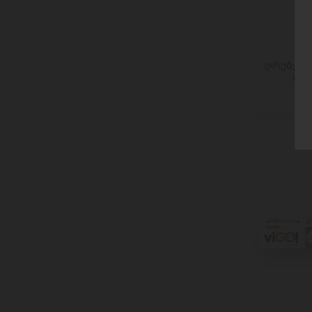
FRICO
GELATO CLASSICO
GIGLIO
Glen Silvers
ღრუბელი 
სახ
GOLDBERG
GRAGNANO
GRANAROLO
GRODNENSKI
GUNZ WARENHANDELS
HAAGEN DAZS
HANDL
HANIMELI MEYIS
HELSINKI MILLS
HOLLINGER
HUOBER BREZEL
IGLOTEX
Ile De France