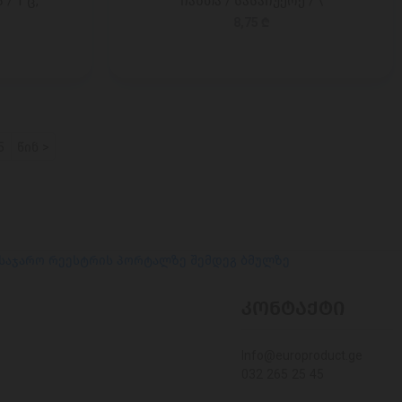
/ 1 ც,
ჩანთა / სასაჩუქრე / \
8,75 ₾
5
წინ >
 საჯარო რეესტრის პორტალზე შემდეგ ბმულზე
ᲙᲝᲜᲢᲐᲥᲢᲘ
Info@europroduct.ge
032 265 25 45