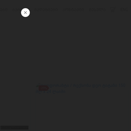
ᲔᲑᲘ
ᲑᲐᲠᲐᲗᲘ
ᲛᲐᲦᲐᲖᲘᲔᲑᲘ
ᲙᲝᲜᲢᲐᲥᲢᲘ
ᲨᲔᲡᲕᲚᲐ
ENG
-29%