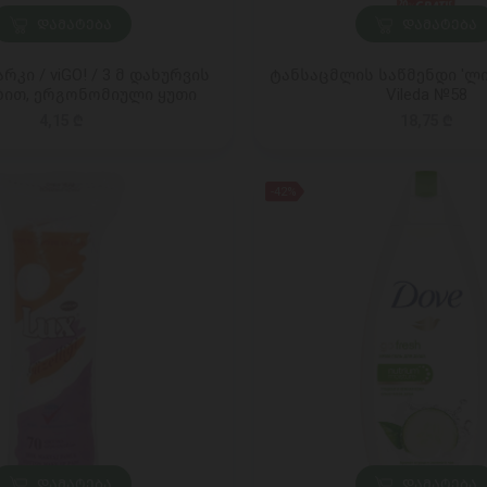
ᲓᲐᲛᲐᲢᲔᲑᲐ
ᲓᲐᲛᲐᲢᲔᲑᲐ
რკი / viGO! / 3 მ დახურვის
ტანსაცმლის საწმენდი 'ლ
ბით, ერგონომიული ყუთი
Vileda №58
4,15 ₾
18,75 ₾
-42%
ᲓᲐᲛᲐᲢᲔᲑᲐ
ᲓᲐᲛᲐᲢᲔᲑᲐ