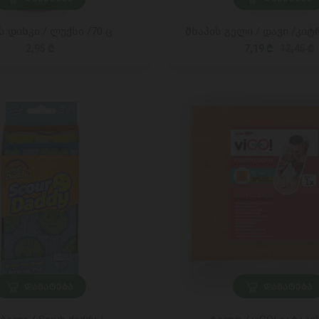
ს დისკი / ლუქსი /70 ც
შხაპის გელი / დავი /კიტ
2,95 ₾
7,19 ₾
12,45 ₾
ᲓᲐᲛᲐᲢᲔᲑᲐ
ᲓᲐᲛᲐᲢᲔᲑᲐ