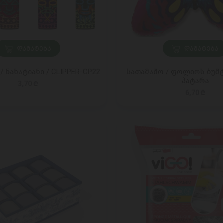
ᲓᲐᲛᲐᲢᲔᲑᲐ
ᲓᲐᲛᲐᲢᲔᲑᲐ
 ნახატიანი / CLIPPER-CP22
სათამაშო / ფოლიოს ბუშტი
პატარა
3,70 ₾
6,70 ₾