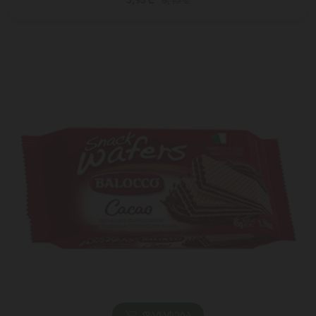
5,95 ₾
8,15 ₾
ᲓᲐᲛᲐᲢᲔᲑᲐ