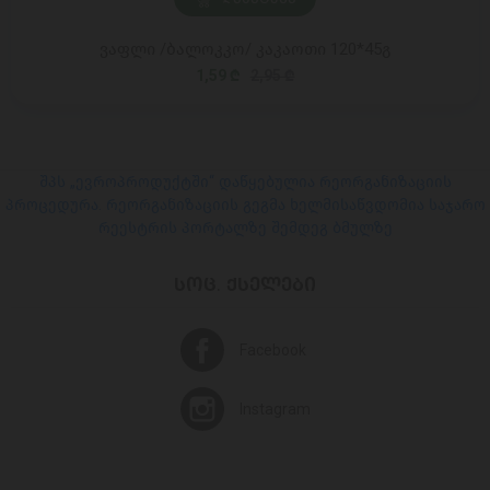
ვაფლი /ბალოკკო/ კაკაოთი 120*45გ
1,59 ₾
2,95 ₾
შპს „ევროპროდუქტში“ დაწყებულია რეორგანიზაციის
პროცედურა. რეორგანიზაციის გეგმა ხელმისაწვდომია საჯარო
რეესტრის პორტალზე შემდეგ ბმულზე
ᲡᲝᲪ. ᲥᲡᲔᲚᲔᲑᲘ
Facebook
Instagram