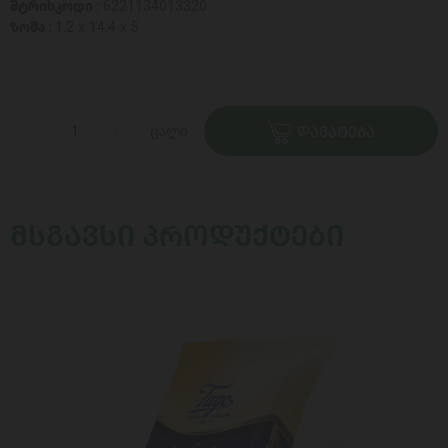
შტრიხკოდი :
6221134013320
ზომა :
1.2 x 14.4 x 5
ცალი
ᲓᲐᲛᲐᲢᲔᲑᲐ
ᲛᲡᲒᲐᲕᲡᲘ ᲞᲠᲝᲓᲣᲥᲢᲔᲑᲘ