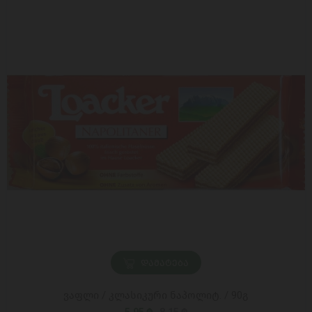
ᲓᲐᲛᲐᲢᲔᲑᲐ
ვაფლი / კლასიკური ნაპოლიტ. / 90გ