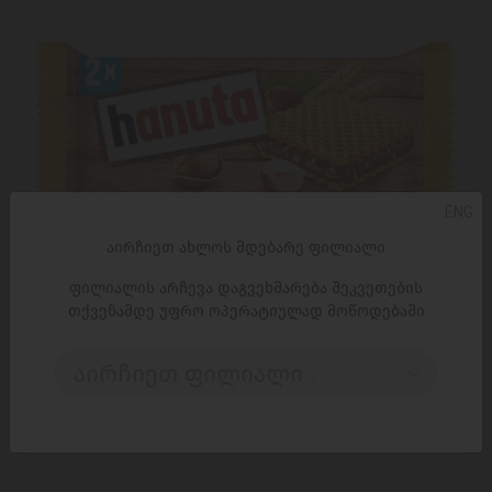
ENG
აირჩიეთ ახლოს მდებარე ფილიალი
ფილიალის არჩევა დაგვეხმარება შეკვეთების
თქვენამდე უფრო ოპერატიულად მოწოდებაში
ᲓᲐᲛᲐᲢᲔᲑᲐ
აირჩიეთ ფილიალი..
ვაფლი/ Hanuta/შოკოლადით და თხილით, 18*44გ
4,95 ₾