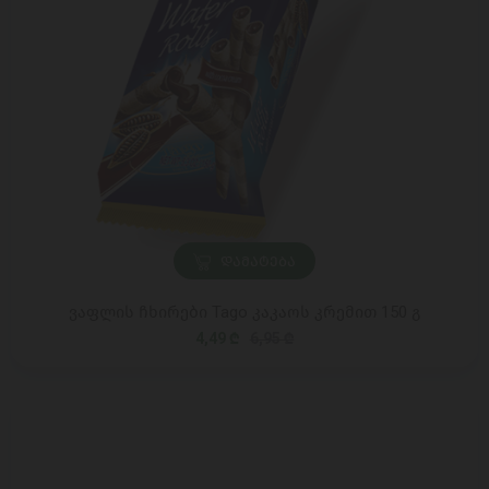
ᲓᲐᲛᲐᲢᲔᲑᲐ
ვაფლის ჩხირები Tago კაკაოს კრემით 150 გ
4,49 ₾
6,95 ₾