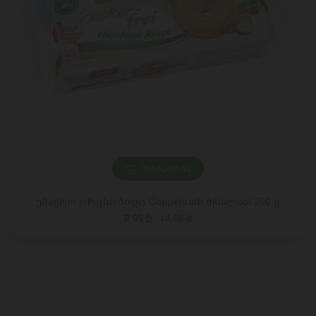
ᲓᲐᲛᲐᲢᲔᲑᲐ
უშაქრო ორცხობილა Coppenrath თხილით 200 გ
8,99 ₾
14,95 ₾