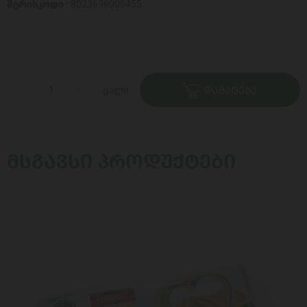
შტრიხკოდი :
8023696006455
ცალი
ᲓᲐᲛᲐᲢᲔᲑᲐ
ᲛᲡᲒᲐᲕᲡᲘ ᲞᲠᲝᲓᲣᲥᲢᲔᲑᲘ