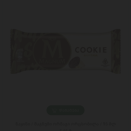
ᲓᲐᲛᲐᲢᲔᲑᲐ
ნაყინი / მაგნუმი ორმაგი ორცხობილა / 95 მლ