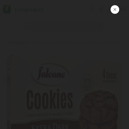
Europroduct
ENG
პროდუქცია
#ორცხობილა/ falcone/ შავი შოკოლადის/ 12*200გ