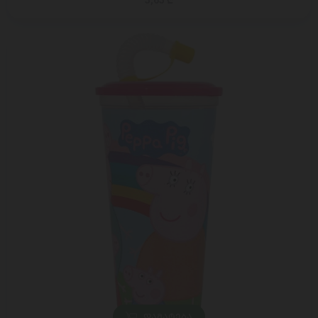
5,65 ₾
ᲓᲐᲛᲐᲢᲔᲑᲐ