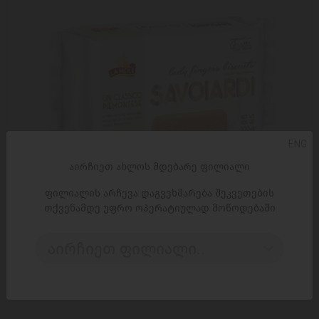
ENG
აირჩიეთ ახლოს მდებარე ფილიალი
ფილიალის არჩევა დაგვეხმარება შეკვეთების
თქვენამდე უფრო ოპერატიულად მოწოდებაში
ᲓᲐᲛᲐᲢᲔᲑᲐ
აირჩიეთ ფილიალი..
ორცხობილა La Mole 'სავოიარდი' ქალის თითები 200 გ
8,90 ₾