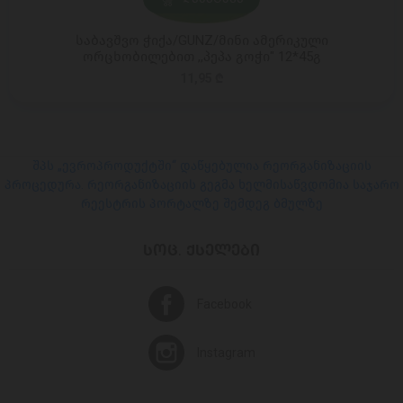
საბავშვო ჭიქა/GUNZ/მინი ამერიკული
ორცხობილებით ,,პეპა გოჭი" 12*45გ
11,95 ₾
შპს „ევროპროდუქტში“ დაწყებულია რეორგანიზაციის
პროცედურა. რეორგანიზაციის გეგმა ხელმისაწვდომია საჯარო
რეესტრის პორტალზე შემდეგ ბმულზე
ᲡᲝᲪ. ᲥᲡᲔᲚᲔᲑᲘ
Facebook
Instagram