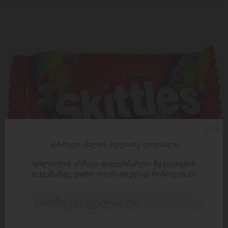
ENG
აირჩიეთ ახლოს მდებარე ფილიალი
ფილიალის არჩევა დაგვეხმარება შეკვეთების
თქვენამდე უფრო ოპერატიულად მოწოდებაში
აირჩიეთ ფილიალი..
ᲓᲐᲛᲐᲢᲔᲑᲐ