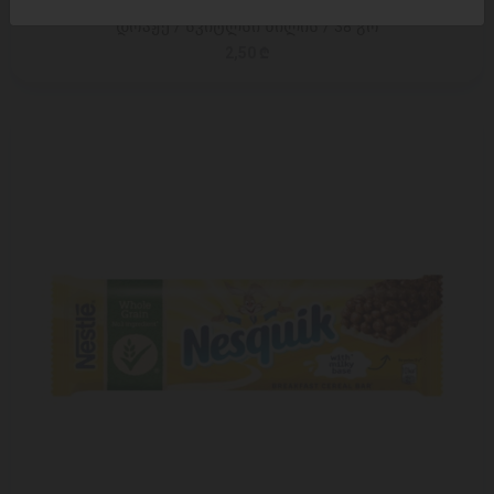
დრაჟე / სკიტლსი ხილის / 38 გრ
2,50 ₾