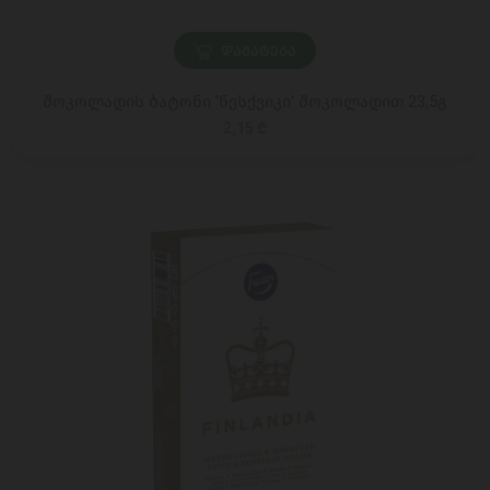
ᲓᲐᲛᲐᲢᲔᲑᲐ
შოკოლადის ბატონი 'ნესქვიკი' შოკოლადით 23,5გ
2,15 ₾