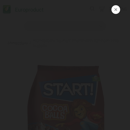
Europroduct
ENG
#ბურბუშელა 'სტარტი' შოკოლადის ბურთები 500გ
პროდუქცია
პაკეტში