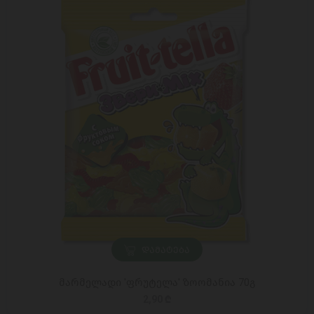
ᲓᲐᲛᲐᲢᲔᲑᲐ
მარმელადი 'ფრუტელა' ზოომანია 70გ
2,90 ₾