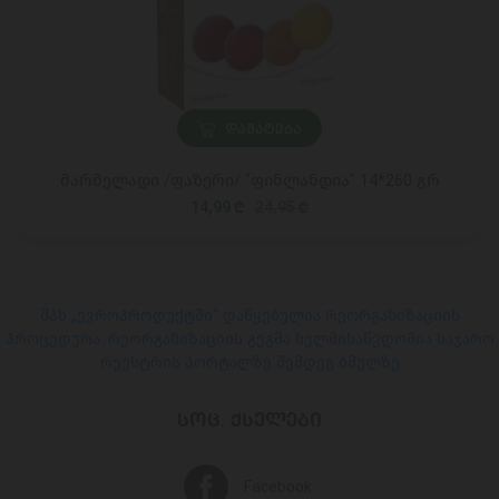
ᲓᲐᲛᲐᲢᲔᲑᲐ
მარმელადი /ფაზერი/ "ფინლანდია" 14*260 გრ
14,99 ₾
24,95 ₾
შპს „ევროპროდუქტში“ დაწყებულია რეორგანიზაციის
პროცედურა. რეორგანიზაციის გეგმა ხელმისაწვდომია საჯარო
რეესტრის პორტალზე შემდეგ ბმულზე
ᲡᲝᲪ. ᲥᲡᲔᲚᲔᲑᲘ
Facebook