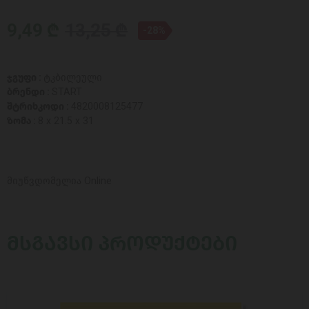
9,49 ₾
13,25 ₾
-28%
ჯგუფი :
ტკბილეული
ბრენდი :
START
შტრიხკოდი :
4820008125477
ზომა :
8 x 21.5 x 31
მიუწვდომელია Online
ᲛᲡᲒᲐᲕᲡᲘ ᲞᲠᲝᲓᲣᲥᲢᲔᲑᲘ