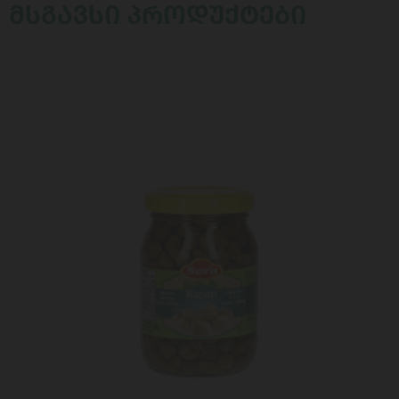
ᲛᲡᲒᲐᲕᲡᲘ ᲞᲠᲝᲓᲣᲥᲢᲔᲑᲘ