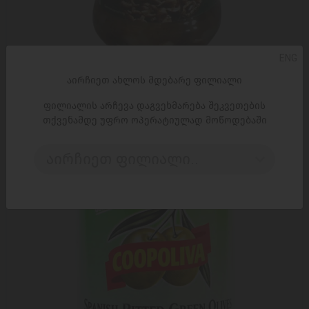
ENG
ᲓᲐᲛᲐᲢᲔᲑᲐ
აირჩიეთ ახლოს მდებარე ფილიალი
'ლორადო' შიიტაკე სოკო მთელი მარინადი 314 მლ
ფილიალის არჩევა დაგვეხმარება შეკვეთების
5,60 ₾
თქვენამდე უფრო ოპერატიულად მოწოდებაში
აირჩიეთ ფილიალი..