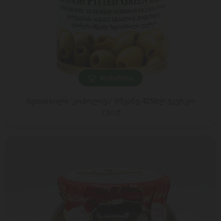
ᲓᲐᲛᲐᲢᲔᲑᲐ
ზეთისხილი 'კოპოლივა' მწვანე 425მლ უკურკო
7,60 ₾