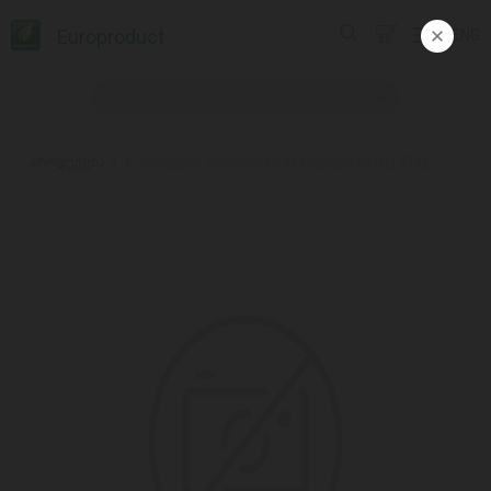
Europroduct
ENG
პროდუქცია
# 'არტფუდი' ბადრიჯნის ხიზილალა მწარე 470გ