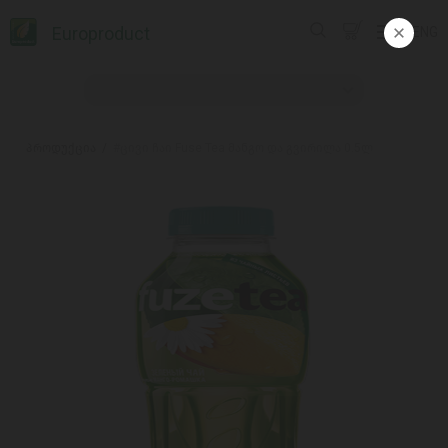
Europroduct
ENG
პროდუქცია
#ცივი ჩაი Fuse Tea მანგო და გვირილა 0.5ლ