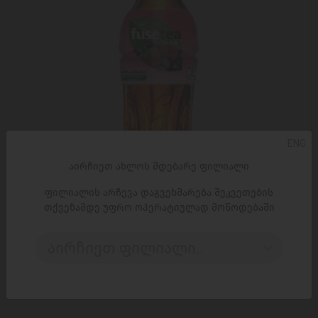
ENG
აირჩიეთ ახლოს მდებარე ფილიალი
ფილიალის არჩევა დაგვეხმარება შეკვეთების
თქვენამდე უფრო ოპერატიულად მოწოდებაში
ᲓᲐᲛᲐᲢᲔᲑᲐ
აირჩიეთ ფილიალი..
ცივი ჩაი / ტყის კენკრა / Fuse Tea / 1 ლ
3,30 ₾