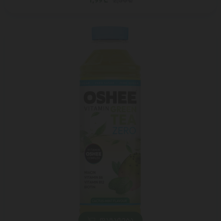
1,99 ₾
2,50 ₾
ᲓᲐᲛᲐᲢᲔᲑᲐ