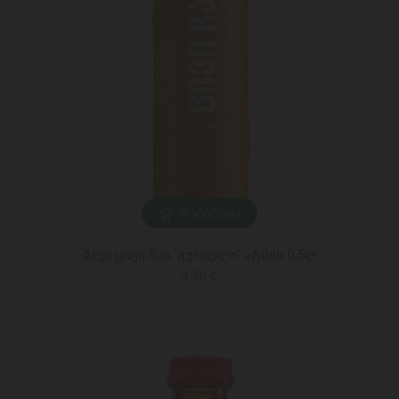
ᲓᲐᲛᲐᲢᲔᲑᲐ
შავი ცივი ჩაი 'გურიელი' ატმის 0.5ლ
3,50 ₾