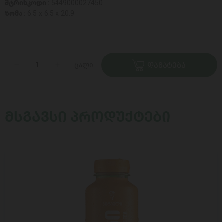
შტრიხკოდი :
5449000027450
ზომა :
6.5 x 6.5 x 20.9
ცალი
ᲓᲐᲛᲐᲢᲔᲑᲐ
ᲛᲡᲒᲐᲕᲡᲘ ᲞᲠᲝᲓᲣᲥᲢᲔᲑᲘ