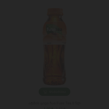
ᲓᲐᲛᲐᲢᲔᲑᲐ
ატმის ცივი ჩაი Fuse Tea 0.5ლ