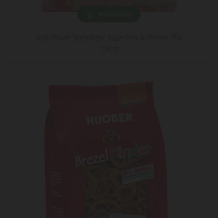
ᲓᲐᲛᲐᲢᲔᲑᲐ
სუხარიკი 'ფლინტი' ბეკონის გემოთი 70გ
1,80 ₾