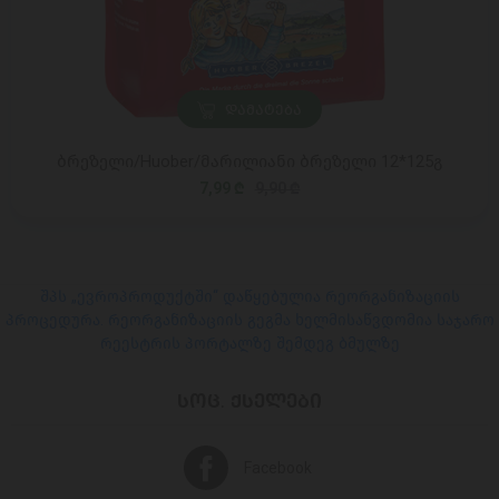
ᲓᲐᲛᲐᲢᲔᲑᲐ
ბრეზელი/Huober/მარილიანი ბრეზელი 12*125გ
7,99 ₾
9,90 ₾
შპს „ევროპროდუქტში“ დაწყებულია რეორგანიზაციის
პროცედურა. რეორგანიზაციის გეგმა ხელმისაწვდომია საჯარო
რეესტრის პორტალზე შემდეგ ბმულზე
ᲡᲝᲪ. ᲥᲡᲔᲚᲔᲑᲘ
Facebook