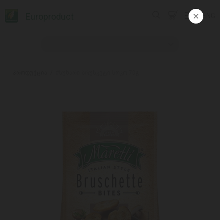
Europroduct
ENG
პროდუქცია
#სუხარი ბრუსკეტი სოკო 70გ