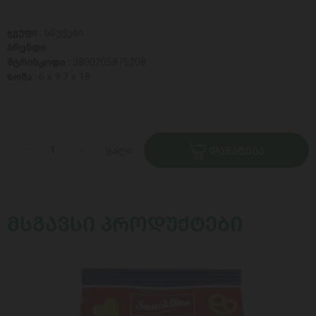
ჯგუფი :
სნექები
ბრენდი :
შტრიხკოდი :
3800205875208
ზომა :
6 x 9.7 x 18
ცალი
ᲓᲐᲛᲐᲢᲔᲑᲐ
ᲛᲡᲒᲐᲕᲡᲘ ᲞᲠᲝᲓᲣᲥᲢᲔᲑᲘ