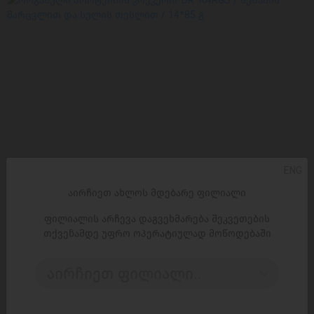
ENG
აირჩიეთ ახლოს მდებარე ფილიალი
ფილიალის არჩევა დაგვეხმარება შეკვეთების
თქვენამდე უფრო ოპერატიულად მოწოდებაში
აირჩიეთ ფილიალი..
ᲓᲐᲛᲐᲢᲔᲑᲐ
ორგანული პროტეინის კრეკერი/ DR. KARGS / სეზამის