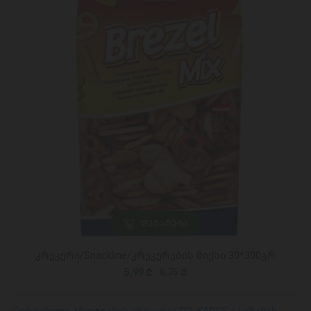
ᲓᲐᲛᲐᲢᲔᲑᲐ
კრეკერი/Snackline/კრეკერების მიქსი 30*300გრ
5,99 ₾
8,75 ₾