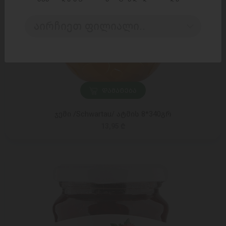
აირჩიეთ ფილიალი..
ᲓᲐᲛᲐᲢᲔᲑᲐ
ჯემი /Schwartau/ ატმის 8*340გრ
13,95 ₾