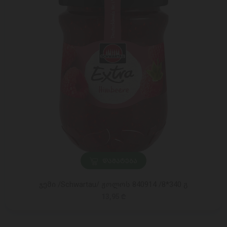
ᲓᲐᲛᲐᲢᲔᲑᲐ
ჯემი /Schwartau/ ჟოლოს 840914 /8*340 გ
13,95 ₾