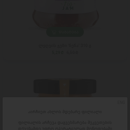
ᲓᲐᲛᲐᲢᲔᲑᲐ
ლეღვის ჯემი 'ნენა' 310 გ
5,29 ₾
6,50 ₾
ENG
აირჩიეთ ახლოს მდებარე ფილიალი
ფილიალის არჩევა დაგვეხმარება შეკვეთების
თქვენამდე უფრო ოპერატიულად მოწოდებაში