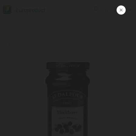
Europroduct
ENG
პროდუქცია
#ჯემი /Dalfour/მაყვალი 12*284გ