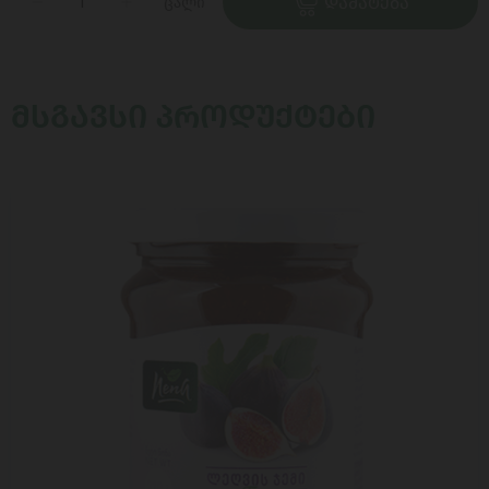
ცალი
ᲓᲐᲛᲐᲢᲔᲑᲐ
ᲛᲡᲒᲐᲕᲡᲘ ᲞᲠᲝᲓᲣᲥᲢᲔᲑᲘ