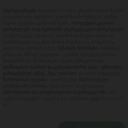
ინგრედიენტები:
მაყვალი 51% (EU), უშაქრო ხილის წვენის
კონცენტრატი (ყურძენი), ჟელეს წარმომქმნელი აგენტი:
ხილის პექტინი, ლიმონის წვენი. პ
როდუქტის კვებითი
ღირებულება 100გ სურსათში ენერგეტიკული ღირებულება
:
914კჯ/215კკალ, ცხიმი 0გ, მათ შორის ნაჯერი ცხიმი 0გ,
ნახშირწყალი 52გ, მათ შორის შაქარი 45გ, ბოჭკო 2,5გ,
ცილა 0,6გ, მარილი 0,03გ.
შენახვის პირობები:
შეინახეთ
გრილ და მშრალ ადგილას , გახსნის შემდეგ შეინახეთ
მაცივარში და მოიხმარეთ 3 თვის განმავლობაში.
დამზადების თარიღი და ვარგისიანობის ვადა „უმჯობესია
გამოყენებულ იქნეს...მდე “თარიღი:
იხილეთ შეფუთვაზე.
წარმოშობის ქვეყანა:
საფრანგეთი.
მწარმოებელი
კომპანია/მისამართი:
"დალფოურ" საფრანგეთი.
იმპორტიორი და დისტრიბუტორი საქართველოში:
შპს
„ევროპროდუქტი“ , გაგრის ქ.4, თბილისი.
ტელ
: 032 265 25
45.