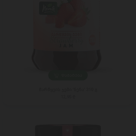
ᲓᲐᲛᲐᲢᲔᲑᲐ
მარწყვის ჯემი 'ნენა' 310 გ
12,95 ₾