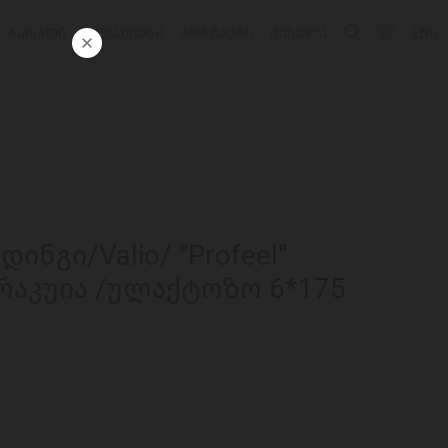
ᲑᲐᲠᲐᲗᲘ
ᲛᲐᲦᲐᲖᲘᲔᲑᲘ
ᲙᲝᲜᲢᲐᲥᲢᲘ
ᲨᲔᲡᲕᲚᲐ
ENG
ინგი/Valio/ "Profeel"
რაკუია /ულაქტოზო 6*175