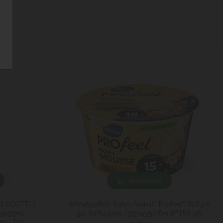
ᲓᲐᲛᲐᲢᲔᲑᲐ
 SCOTTI /
პროტეინის მუსი /Valio/ "Profeel" მანგო
ციული,
და მარაკუია /ულაქტოზო 6*150 გრ
ო - 1ლ