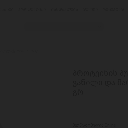
ᲔᲡᲐᲮᲔᲑ
ᲞᲠᲝᲓᲣᲥᲢᲔᲑᲘ
ᲤᲐᲡᲓᲐᲙᲚᲔᲑᲐ
ᲑᲚᲝᲒᲘ
ᲠᲔᲪᲔᲞᲢᲔᲑᲘ
უია /ულაქტოზო 6*175 გრ
პროტეინის პუდ
ვანილი და მა
გრ
მიუწვდომელია Online