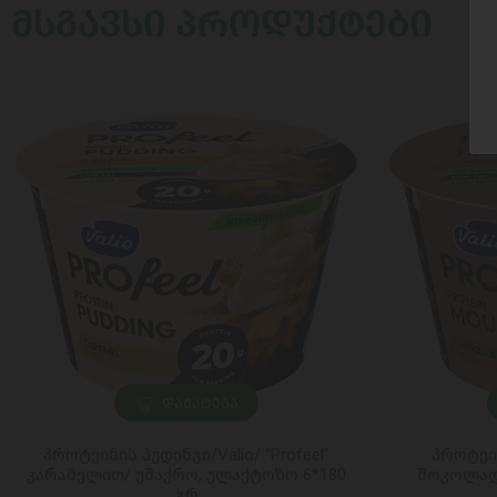
ᲛᲡᲒᲐᲕᲡᲘ ᲞᲠᲝᲓᲣᲥᲢᲔᲑᲘ
ᲓᲐᲛᲐᲢᲔᲑᲐ
პროტეინის პუდინგი/Valio/ "Profeel"
პროტეინ
კარამელით/ უშაქრო, ულაქტოზო 6*180
შოკოლადი
გრ