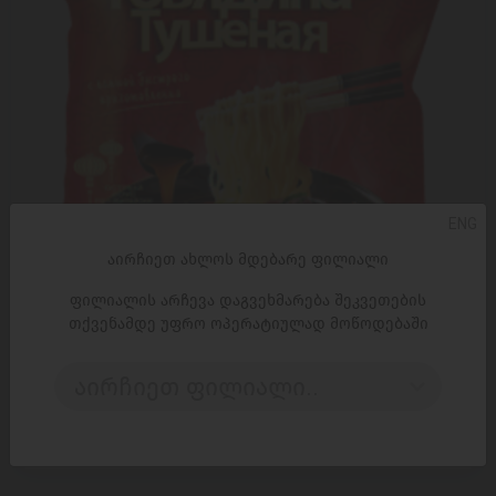
ENG
აირჩიეთ ახლოს მდებარე ფილიალი
ფილიალის არჩევა დაგვეხმარება შეკვეთების
თქვენამდე უფრო ოპერატიულად მოწოდებაში
ᲓᲐᲛᲐᲢᲔᲑᲐ
აირჩიეთ ფილიალი..
ლაფშა / მოთუშული საქონლის ხორცით /
(ატრია)ალკონი,
3,15 ₾