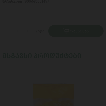
შტრიხკოდი :
8006680051457
ცალი
ᲓᲐᲛᲐᲢᲔᲑᲐ
ᲛᲡᲒᲐᲕᲡᲘ ᲞᲠᲝᲓᲣᲥᲢᲔᲑᲘ