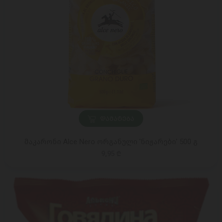
ᲓᲐᲛᲐᲢᲔᲑᲐ
მაკარონი Alce Nero ორგანული 'ნიჟარები' 500 გ
9,95 ₾