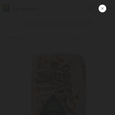
Europroduct
ENG
პროდუქცია
#მაკარონი Delverde პენნე რიგატე ბიო N145, 500გ