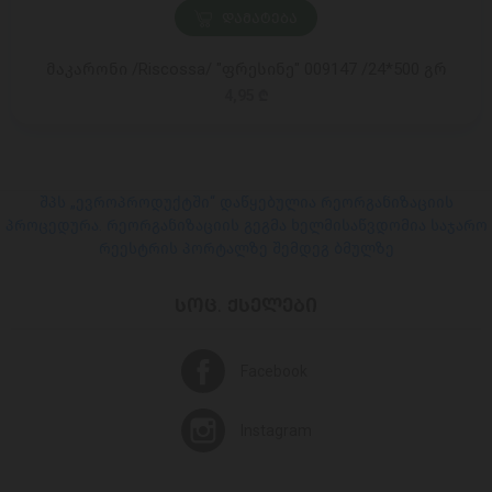
ᲓᲐᲛᲐᲢᲔᲑᲐ
მაკარონი /Riscossa/ "ფრესინე" 009147 /24*500 გრ
4,95 ₾
შპს „ევროპროდუქტში“ დაწყებულია რეორგანიზაციის
პროცედურა. რეორგანიზაციის გეგმა ხელმისაწვდომია საჯარო
რეესტრის პორტალზე შემდეგ ბმულზე
ᲡᲝᲪ. ᲥᲡᲔᲚᲔᲑᲘ
Facebook
Instagram