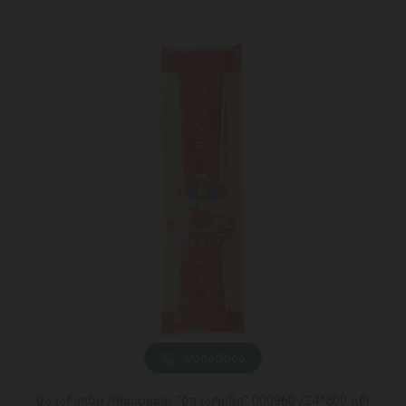
ᲓᲐᲛᲐᲢᲔᲑᲐ
მაკარონი /Riscossa/ "ბუკატინი" 000960 /24*500 გრ