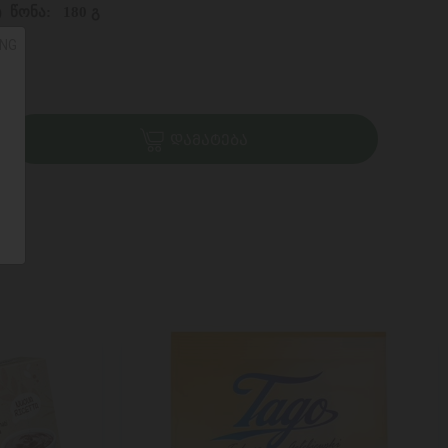
) წონა: 180 გ
NG
ᲓᲐᲛᲐᲢᲔᲑᲐ