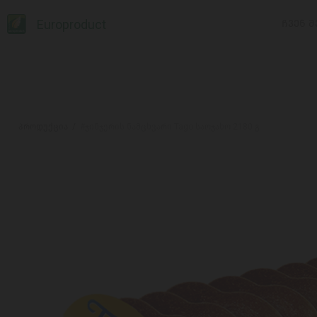
Europroduct
ᲩᲕᲔᲜ Შ
პროდუქცია
#ჯინჯერის ნამცხვარი Tago საოჯახო 2180 გ