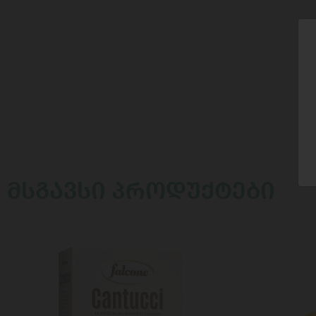
ᲛᲡᲒᲐᲕᲡᲘ ᲞᲠᲝᲓᲣᲥᲢᲔᲑᲘ