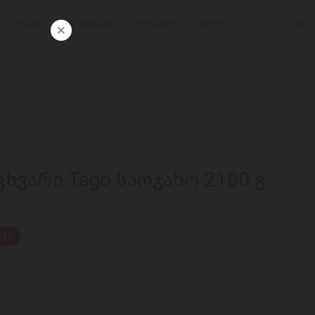
ᲑᲐᲠᲐᲗᲘ
ᲛᲐᲦᲐᲖᲘᲔᲑᲘ
ᲙᲝᲜᲢᲐᲥᲢᲘ
ᲨᲔᲡᲕᲚᲐ
ENG
ცხვარი Tago საოჯახო 2180 გ
37%
7