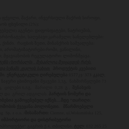
ს
ფქვილი, შაქარი, ინვერსიული შაქრის სიროფი,
აოს ფხვნილი (2%);
ებელი) აგენტი: დიფოსფატები, ნატრიუმის,
არბონატები, საღებავი:კარამელი; სანელებლები:
ი, ქინძი. რაფსის ზეთი, მინანქრის საშუალება:
ი, არომატიზატორები:რომი, ვანილინი,
; მჟავიანობის რეგულატორი: ლიმონმჟავა.
ენს (ხორბალს) , შესაძლოა შეიცავდეს რძეს,
და სეზამს კვალის სახით.
პროდუქტის კვებითი
ში.
ენერგეტიკული ღირებულება:
1577
კჯ/
373 კკალ
,
 ნაჯერი ცხიმოვანი მჟავები
3,3გ, ნახშირწყლები 73
გ, ცილები 6,6გ, მარილი 0,28 გ .
შენახვის
ალ და გრილ ადგილას.
პარტიის ნომერი და
ობესია გამოყენებულ იქნეს....მდე “თარიღი:
შობის ქვეყანა:პოლონეთი.
მწარმოებელი
g Sp. z o.o
. /მისამართი:
Ciemne, ul.Wołomińska 125,
 იმპორტიორი და დისტრიბუტორი
ოპროდუქტი“ გაგრის ქ.4, თბილისი.
ტელ
: 032 265 25