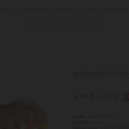
ᲔᲡᲐᲮᲔᲑ
ᲞᲠᲝᲓᲣᲥᲢᲔᲑᲘ
ᲤᲐᲡᲓᲐᲙᲚᲔᲑᲐ
ᲑᲚᲝᲒᲘ
ᲠᲔᲪᲔᲞᲢᲔᲑᲘ
ჯინჯერის ნამ
4,99 ₾
7,95 ₾
-
ჯგუფი :
ტკბილეული
ბრენდი :
TAGO
შტრიხკოდი :
590831028223