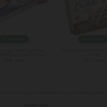
ᲓᲐᲛᲐᲢᲔᲑᲐ
ᲓᲐᲛᲐᲢᲔᲑᲐ
 /Tago/ "Jaffa" ალუბლის
ნამცხვარი/Faclone/თხილ
ვი შოკოლადით /21*150 გრ
12*240გ
4,99 ₾
7,55 ₾
6,99 ₾
11,95 ₾
იზაციის პროცედურა. რეორგანიზაციის გეგმა ხელმისაწვდომია
ᲑᲛᲣᲚᲔᲑᲘ