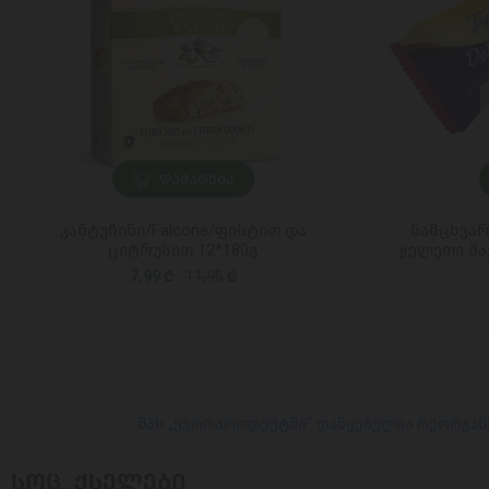
ᲓᲐᲛᲐᲢᲔᲑᲐ
კანტუჩინი/Falcone/ფისტით და
ნამცხვარი
ციტრუსით 12*180გ
ჟელეთი შა
7,99 ₾
11,95 ₾
შპს „ევროპროდუქტში“ დაწყებულია რეორგან
ᲡᲝᲪ. ᲥᲡᲔᲚᲔᲑᲘ