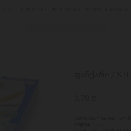
ᲔᲡᲐᲮᲔᲑ
ᲞᲠᲝᲓᲣᲥᲢᲔᲑᲘ
ᲤᲐᲡᲓᲐᲙᲚᲔᲑᲐ
ᲑᲚᲝᲒᲘ
ᲠᲔᲪᲔᲞᲢᲔᲑᲘ
ფანქარი / STU
0,70 ₾
ჯგუფი :
საყოფაცხოვრებო ნ
ბრენდი :
F.I.L.A.
შტრიხკოდი :
408490010328