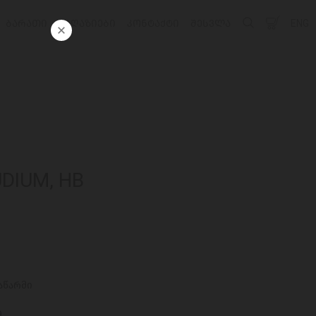
ᲑᲐᲠᲐᲗᲘ
ᲛᲐᲦᲐᲖᲘᲔᲑᲘ
ᲙᲝᲜᲢᲐᲥᲢᲘ
ᲨᲔᲡᲕᲚᲐ
ENG
DIUM, HB
აწარმი
9