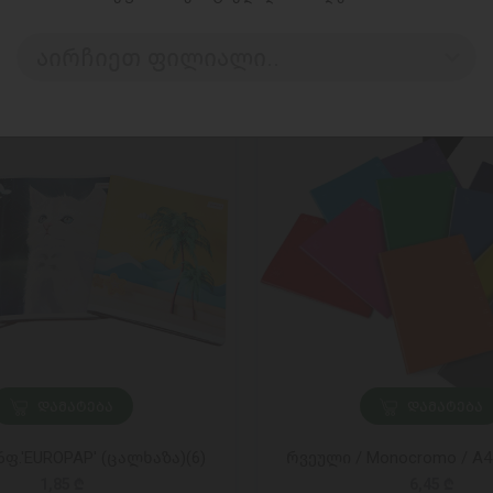
აირჩიეთ ფილიალი..
ᲓᲐᲛᲐᲢᲔᲑᲐ
ᲓᲐᲛᲐᲢᲔᲑᲐ
ფ.'EUROPAP' (ცალხაზა)(6)
რვეული / Monocromo / A4 
1,85 ₾
6,45 ₾