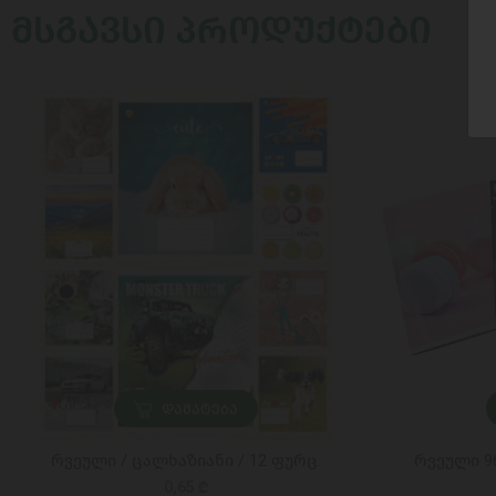
ᲛᲡᲒᲐᲕᲡᲘ ᲞᲠᲝᲓᲣᲥᲢᲔᲑᲘ
ᲓᲐᲛᲐᲢᲔᲑᲐ
რვეული / ცალხაზიანი / 12 ფურც.
რვეული 96
0,65 ₾