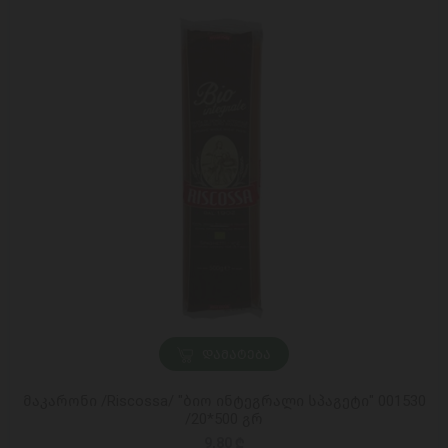
ᲓᲐᲛᲐᲢᲔᲑᲐ
მაკარონი /Riscossa/ "ბიო ინტეგრალი სპაგეტი" 001530
/20*500 გრ
9,80 ₾