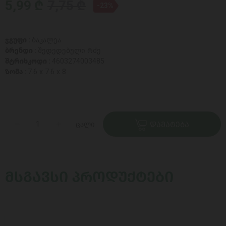
5,99 ₾
7,75 ₾
-23%
ჯგუფი :
ბაკალეა
ბრენდი :
შედედებული რძე
შტრიხკოდი :
4603274003485
ზომა :
7.6 x 7.6 x 8
ცალი
ᲓᲐᲛᲐᲢᲔᲑᲐ
ᲛᲡᲒᲐᲕᲡᲘ ᲞᲠᲝᲓᲣᲥᲢᲔᲑᲘ