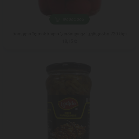
ᲓᲐᲛᲐᲢᲔᲑᲐ
წითელი ზეთისხილი 'კოპოლივა' კურკიანი 720 მლ
18,15 ₾