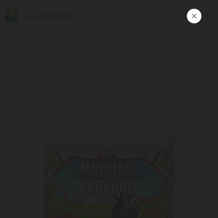
Europroduct
ENG
#მოხარშული შედედებული რძე 'ტუ' შაქრით 8.5%
პროდუქცია
370გ