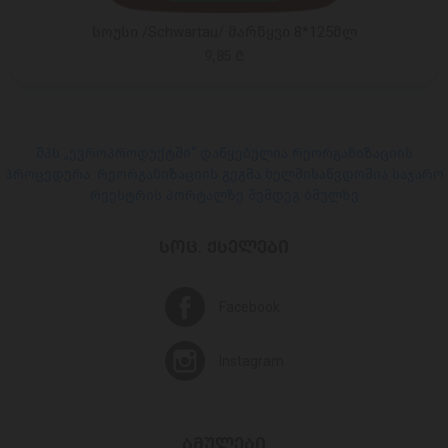
სოუსი /Schwartau/ მარწყვი 8*125მლ
9,85 ₾
შპს „ევროპროდუქტში“ დაწყებულია რეორგანიზაციის
პროცედურა. რეორგანიზაციის გეგმა ხელმისაწვდომია საჯარო
რეესტრის პორტალზე შემდეგ ბმულზე
ᲡᲝᲪ. ᲥᲡᲔᲚᲔᲑᲘ
Facebook
Instagram
ᲑᲛᲣᲚᲔᲑᲘ