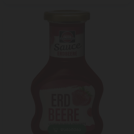
ᲓᲐᲛᲐᲢᲔᲑᲐ