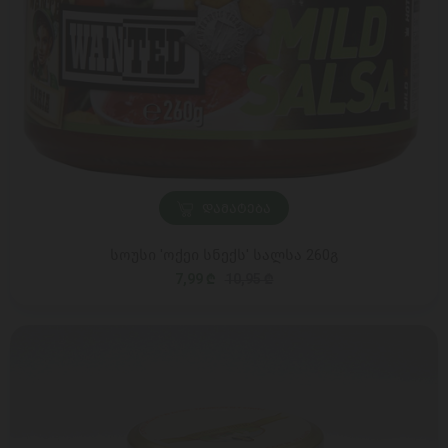
ᲓᲐᲛᲐᲢᲔᲑᲐ
სოუსი 'ოქეი სნექს' სალსა 260გ
7,99 ₾
10,95 ₾