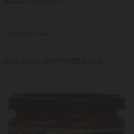
შტრიხკოდი :
5901044035681
მიუწვდომელია Online
ᲛᲡᲒᲐᲕᲡᲘ ᲞᲠᲝᲓᲣᲥᲢᲔᲑᲘ