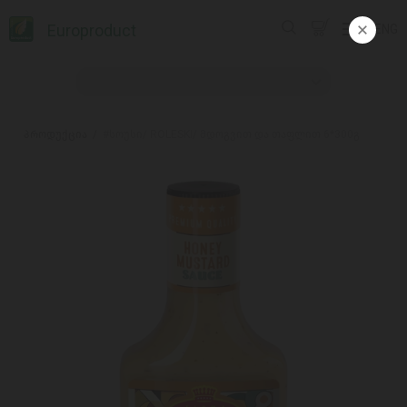
Europroduct
ENG
პროდუქცია
#სოუსი/ ROLESKI/ მდოგვით და თაფლით 6*300გ