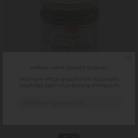
ENG
აირჩიეთ ახლოს მდებარე ფილიალი
ფილიალის არჩევა დაგვეხმარება შეკვეთების
თქვენამდე უფრო ოპერატიულად მოწოდებაში
ᲓᲐᲛᲐᲢᲔᲑᲐ
მწვანე პესტოს სოუსი / ბელა კონტადინა/ კლასიკური
აირჩიეთ ფილიალი..
12*190გ (212მლ)
11,35 ₾