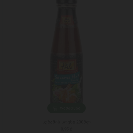
ᲓᲐᲛᲐᲢᲔᲑᲐ
სეზამის სოუსი 200მლ
8,95 ₾