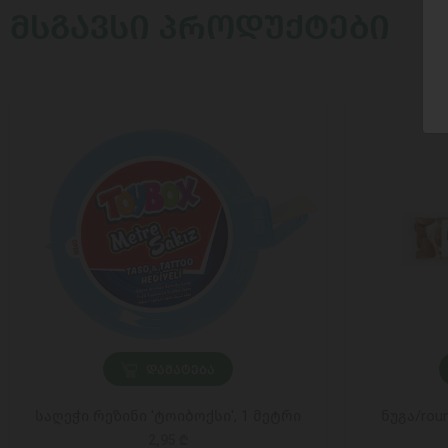
ᲛᲡᲒᲐᲕᲡᲘ ᲞᲠᲝᲓᲣᲥᲢᲔᲑᲘ
ᲓᲐᲛᲐᲢᲔᲑᲐ
საღეჭი რეზინი 'ტოიბოქსი', 1 მეტრი
ნუგა/rou
2,95 ₾