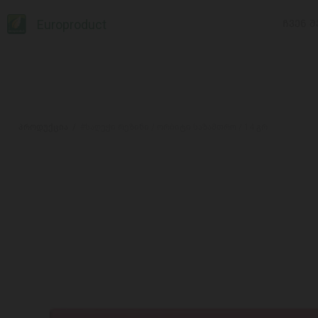
Europroduct
ᲩᲕᲔᲜ Შ
პროდუქცია
#საღეჭი რეზინი / ორბიტი საზამთრო / 14 გრ