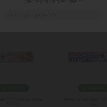
უფრო ოპერატიულად მოწოდებაში
აირჩიეთ ფილიალი..
ᲓᲐᲛᲐᲢᲔᲑᲐ
ᲓᲐᲛᲐᲢᲔᲑᲐ
melis/ რბილი ნუგა ნუშით
მენთოსი / ყურძენი / 12*
120*70გ.
2,00 ₾