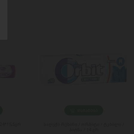
ᲓᲐᲛᲐᲢᲔᲑᲐ
24*15,5გრ
საღეჭი რეზინი / ორბიტი / ტკბილი /
პიტნა / 14 გრ