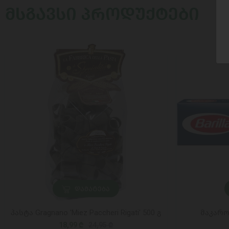
ᲛᲡᲒᲐᲕᲡᲘ ᲞᲠᲝᲓᲣᲥᲢᲔᲑᲘ
ᲓᲐᲛᲐᲢᲔᲑᲐ
პასტა Gragnano 'Miez Paccheri Rigati' 500 გ
მაკარო
18,99 ₾
24,95 ₾