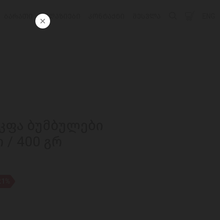
ᲑᲐᲠᲐᲗᲘ
ᲛᲐᲦᲐᲖᲘᲔᲑᲘ
ᲙᲝᲜᲢᲐᲥᲢᲘ
ᲨᲔᲡᲕᲚᲐ
ENG
აკფა ბუმბულები
/ 400 გრ
21%