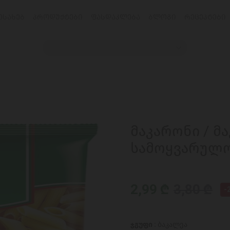
ᲔᲡᲐᲮᲔᲑ
ᲞᲠᲝᲓᲣᲥᲢᲔᲑᲘ
ᲤᲐᲡᲓᲐᲙᲚᲔᲑᲐ
ᲑᲚᲝᲒᲘ
ᲠᲔᲪᲔᲞᲢᲔᲑᲘ
მაკარონი / მ
სამოყვარულო 
2,99 ₾
3,80 ₾
-
ჯგუფი :
ბაკალეა