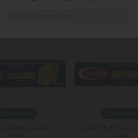
აირჩიეთ ფილიალი..
ᲓᲐᲛᲐᲢᲔᲑᲐ
ᲓᲐᲛᲐᲢᲔᲑᲐ
ნი /ბარილა N9/ 400 გრ
მაკარონი 'ბარილა' სპაგეტ
5,95 ₾
5,95 ₾