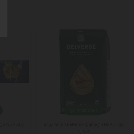
ᲓᲐᲛᲐᲢᲔᲑᲐ
ი N5 450 გ
მაკარონი Delverde ფუსილი N29, 500გ
7,95 ₾