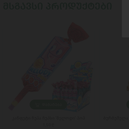
ᲛᲡᲒᲐᲕᲡᲘ ᲞᲠᲝᲓᲣᲥᲢᲔᲑᲘ
ᲓᲐᲛᲐᲢᲔᲑᲐ
კანფეტი ჩუპა ჩუპსი 'მელოდი' პოპ
ბურბუშელა 
1,50 ₾