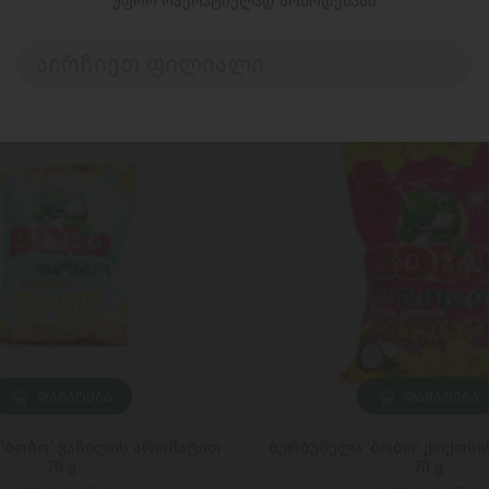
უფრო ოპერატიულად მოწოდებაში
აირჩიეთ ფილიალი..
ᲓᲐᲛᲐᲢᲔᲑᲐ
ᲓᲐᲛᲐᲢᲔᲑᲐ
'ბობო' ვანილის არომატით
ბურბუშელა 'ბობო' ქოქოს
70 გ
70 გ