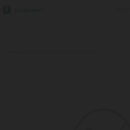
Europroduct
ᲩᲕᲔᲜ Შ
პროდუქცია
#მინი კრუასანი 7DAYS ვანილით 185გ