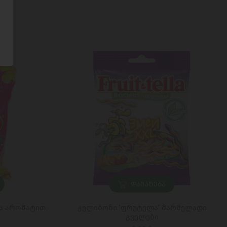
ᲓᲐᲛᲐᲢᲔᲑᲐ
ის არომატით
ჟელიბონი 'ფრუტელა' მარმელადი
გველები