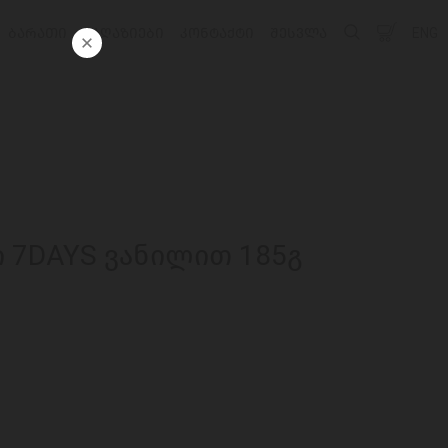
ᲑᲐᲠᲐᲗᲘ
ᲛᲐᲦᲐᲖᲘᲔᲑᲘ
ᲙᲝᲜᲢᲐᲥᲢᲘ
ᲨᲔᲡᲕᲚᲐ
ENG
ი 7DAYS ვანილით 185გ