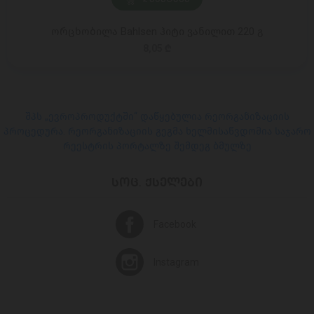
ორცხობილა Bahlsen ჰიტი ვანილით 220 გ
8,05 ₾
შპს „ევროპროდუქტში“ დაწყებულია რეორგანიზაციის
პროცედურა. რეორგანიზაციის გეგმა ხელმისაწვდომია საჯარო
რეესტრის პორტალზე შემდეგ ბმულზე
ᲡᲝᲪ. ᲥᲡᲔᲚᲔᲑᲘ
Facebook
Instagram