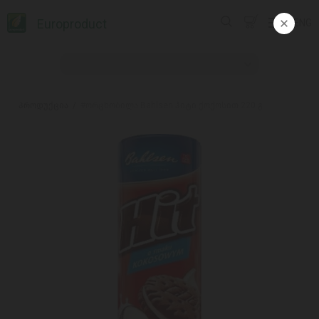
Europroduct
ENG
პროდუქცია
#ორცხობილა Bahlsen ჰიტი ქოქოსით 220 გ