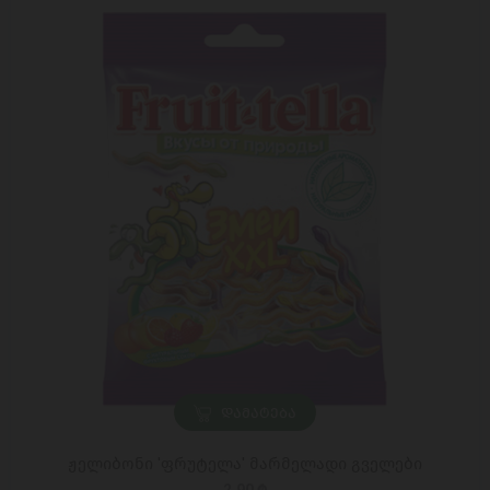
ᲓᲐᲛᲐᲢᲔᲑᲐ
ჟელიბონი 'ფრუტელა' მარმელადი გველები