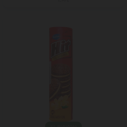
2,90 ₾
ᲓᲐᲛᲐᲢᲔᲑᲐ