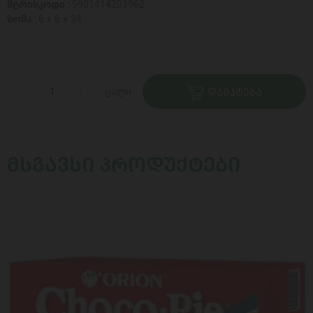
შტრიხკოდი :
5901414203962
ზომა :
6 x 6 x 24
ცალი
ᲓᲐᲛᲐᲢᲔᲑᲐ
ᲛᲡᲒᲐᲕᲡᲘ ᲞᲠᲝᲓᲣᲥᲢᲔᲑᲘ