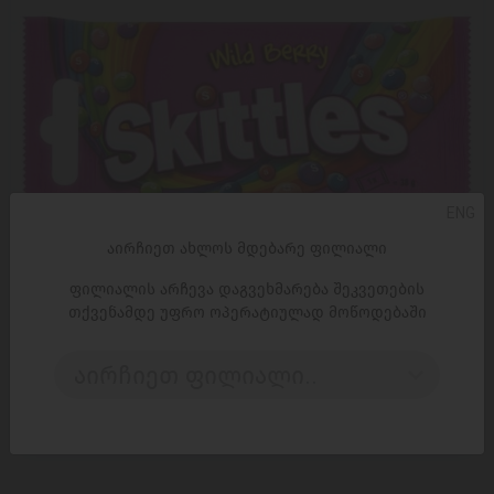
ENG
აირჩიეთ ახლოს მდებარე ფილიალი
ფილიალის არჩევა დაგვეხმარება შეკვეთების
თქვენამდე უფრო ოპერატიულად მოწოდებაში
ᲓᲐᲛᲐᲢᲔᲑᲐ
აირჩიეთ ფილიალი..
დრაჟე / სკიტლსი ტყის კენკრა / 38 გრ
2,50 ₾