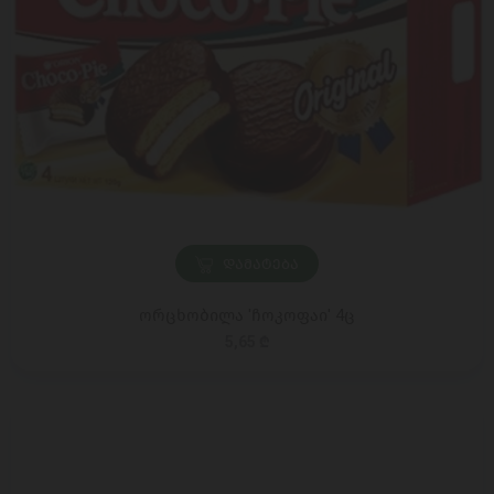
ᲓᲐᲛᲐᲢᲔᲑᲐ
ორცხობილა 'ჩოკოფაი' 4ც
5,65 ₾