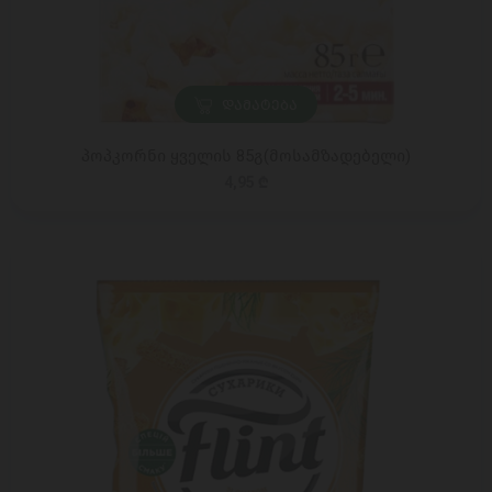
ᲓᲐᲛᲐᲢᲔᲑᲐ
პოპკორნი ყველის 85გ(მოსამზადებელი)
4,95 ₾