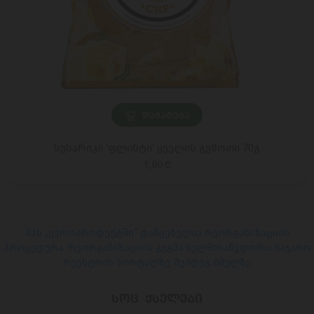
ᲓᲐᲛᲐᲢᲔᲑᲐ
სუხარიკი 'ფლინტი' ყველის გემოთი 70გ
1,80 ₾
შპს „ევროპროდუქტში“ დაწყებულია რეორგანიზაციის
პროცედურა. რეორგანიზაციის გეგმა ხელმისაწვდომია საჯარო
რეესტრის პორტალზე შემდეგ ბმულზე
ᲡᲝᲪ. ᲥᲡᲔᲚᲔᲑᲘ