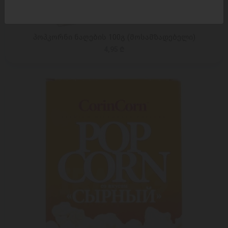
ᲓᲐᲛᲐᲢᲔᲑᲐ
პოპკორნი ნაღების 100გ (მოსამზადებელი)
4,95 ₾