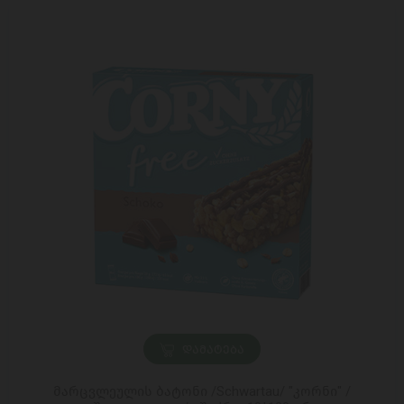
ᲓᲐᲛᲐᲢᲔᲑᲐ
მარცვლეულის ბატონი /Schwartau/ "კორნი" /