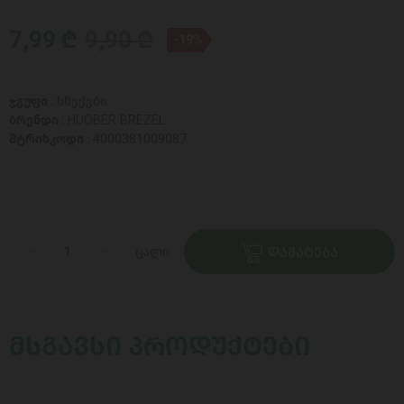
7,99 ₾
9,90 ₾
-19%
ჯგუფი :
სნექები
ბრენდი :
HUOBER BREZEL
შტრიხკოდი :
4000381009087
ცალი
ᲓᲐᲛᲐᲢᲔᲑᲐ
ᲛᲡᲒᲐᲕᲡᲘ ᲞᲠᲝᲓᲣᲥᲢᲔᲑᲘ