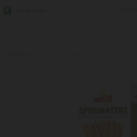
Europroduct
ᲩᲕᲔᲜ Შ
პროდუქცია
#პურის ჩხირები /La Mole/ შავი ზეთისხილით 14*120გ