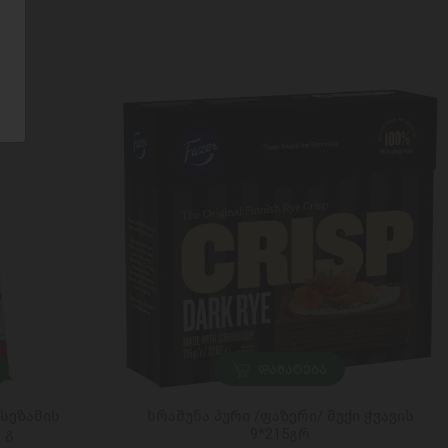
ᲓᲐᲛᲐᲢᲔᲑᲐ
 სეზამის
ხრაშუნა პური /ფაზერი/ მუქი ჭვავის
 გ
9*215გრ