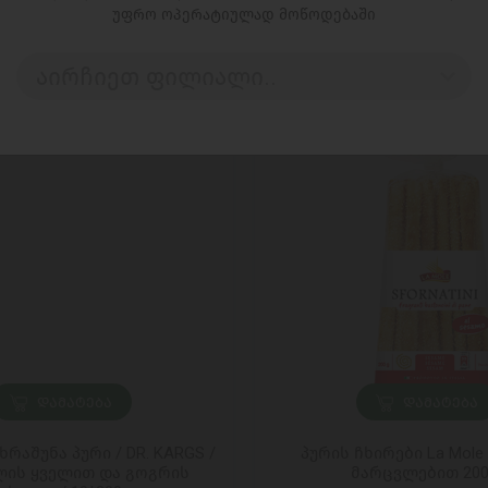
უფრო ოპერატიულად მოწოდებაში
აირჩიეთ ფილიალი..
ᲓᲐᲛᲐᲢᲔᲑᲐ
ᲓᲐᲛᲐᲢᲔᲑᲐ
რაშუნა პური / DR. KARGS /
პურის ჩხირები La Mole
ლის ყველით და გოგრის
მარცვლებით 200