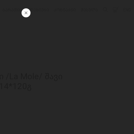
ᲑᲐᲠᲐᲗᲘ
ᲛᲐᲦᲐᲖᲘᲔᲑᲘ
ᲙᲝᲜᲢᲐᲥᲢᲘ
ᲨᲔᲡᲕᲚᲐ
ENG
 /La Mole/ შავი
14*120გ