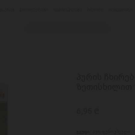
ᲔᲡᲐᲮᲔᲑ
ᲞᲠᲝᲓᲣᲥᲢᲔᲑᲘ
ᲤᲐᲡᲓᲐᲙᲚᲔᲑᲐ
ᲑᲚᲝᲒᲘ
ᲠᲔᲪᲔᲞᲢᲔᲑᲘ
პურის ჩხირები
ზეთისხილით 
6,95 ₾
ჯგუფი :
პურ-ფუნთუშეული