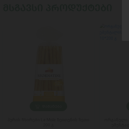
ᲛᲡᲒᲐᲕᲡᲘ ᲞᲠᲝᲓᲣᲥᲢᲔᲑᲘ
ᲓᲐᲛᲐᲢᲔᲑᲐ
პურის ჩხირები La Mole ზეითუნის ზეთი
ორგანული ხ
200 გ
ემენტა