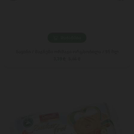
ᲓᲐᲛᲐᲢᲔᲑᲐ
ნაყინი / მაგნუმი ორმაგი ორცხობილა / 95 მლ
3,39 ₾
5,65 ₾