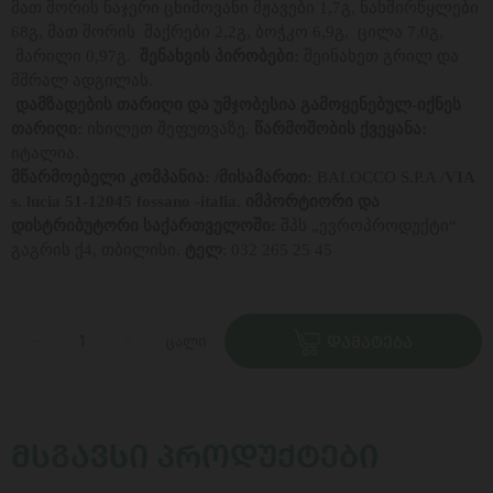
მათ შორის ნაჯერი ცხიმოვანი მჟავები 1,7გ, ნახშირწყლები
68გ, მათ შორის შაქრები 2,2გ, ბოჭკო 6,9გ, ცილა 7,0გ,
მარილი 0,97გ.
შენახვის პირობები:
შეინახეთ გრილ და
მშრალ ადგილას.
დამზადების თარიღი და უმჯობესია გამოყენებულ-იქნეს
თარიღი:
იხილეთ შეფუთვაზე.
წარმოშობის ქვეყანა:
იტალია.
მწარმოებელი კომპანია:
/მისამართი:
BALOCCO S.P.A /
VIA
s. lucia 51-12045 fossano -italia.
იმპორტიორი და
დისტრიბუტორი საქართველოში:
შპს „ევროპროდუქტი“
გაგრის ქ4, თბილისი.
ტელ
: 032 265 25 45
ცალი
ᲓᲐᲛᲐᲢᲔᲑᲐ
ᲛᲡᲒᲐᲕᲡᲘ ᲞᲠᲝᲓᲣᲥᲢᲔᲑᲘ