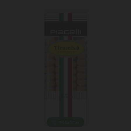
ᲓᲐᲛᲐᲢᲔᲑᲐ