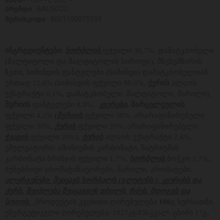
ბრენდი :
BALOCCO
შტრიხკოდი :
8001100071039
ინგრედიენტები
:
ხორბლის
ფქვილი 38,7%, დამატკბობელი
(მალტიტოლი და მალტიტოლის სიროფი), მზესუმზირის
ზეთი, სიმინდის ფანტელები (სიმინდი) დამატკბობელთან
ერთად 12,6% (სიმინდის ფქვილი 88,6%,
ქერის
ალაოს
ექსტრაქტი 6,1%, დამატკბობელი: მალტიტოლი, მარილი),
შვრიის
ფანტელები 8,4%,
კვერცხი
,
მარცვლეულის
ფქვილი 4,2%
(
შვრიის
ფქვილი 30%, არარაფინირებული
ფქვილი 30%,
ქერის
ფქვილი 20%, არარაფინირებული
ჭვავის
ფქვილი 20%),
ქერის
ალაოს ექსტრაქტი 2,4%,
ემულგატორი: ამონიუმის კარბონატი, ნატრიუმის
კარბონატი ბრინჯის ფქვილი 1,7%,
ხორბლის
ბოჭკო 1,7%,
ბუნებრივი არომატიზატორები, მარილი, არომატები.
ალერგენები: შეიცავს ხორბალს (გლუტენს ), კვერცხს და
ქერს,
შეიძლება შეიცავდეს თხილს, რძეს, მდოგვს და
სოიოს.
პროდუქტის კვებითი ღირებულება
100
გ სურსათში,
ენერგეტიკული ღირებულება: 1827კჯ/436კკალ, ცხიმი 17გ,