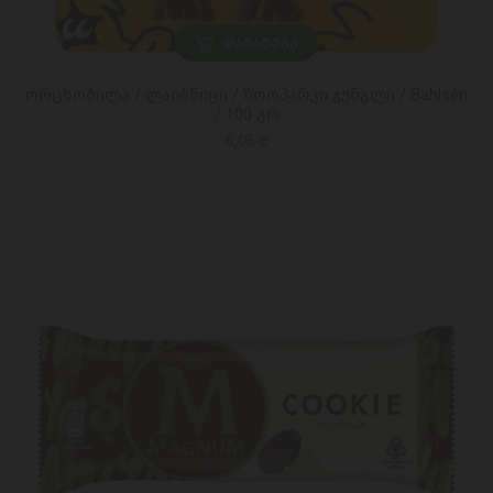
ᲓᲐᲛᲐᲢᲔᲑᲐ
ორცხობილა / ლაიბნიცი / ზოოპარკი ჯუნგლი / Bahlsen
/ 100 გრ
6,05 ₾