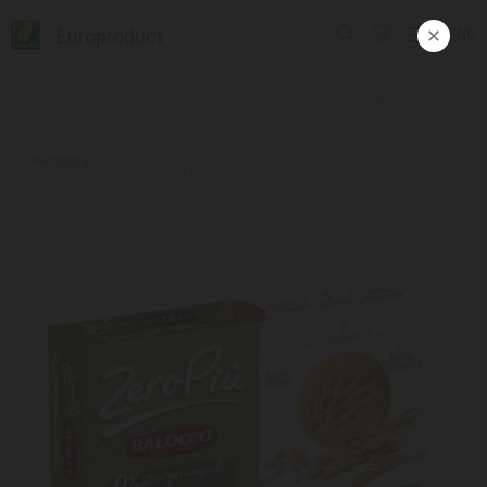
Europroduct
ENG
#ორცხობილა /ბალოკკო/ ZERO 7 მარცვალი,
პროდუქცია
სიმინდის ფანტელებით 12*230გ