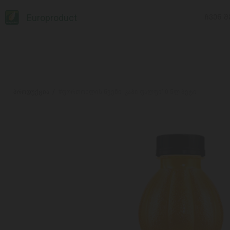
Europroduct
ᲩᲕᲔᲜ Შ
პროდუქცია
#ფორთოხლის წვენი 'კაპი ფალფი' 0.5ლ პეტი