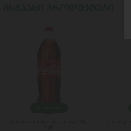
ᲛᲡᲒᲐᲕᲡᲘ ᲞᲠᲝᲓᲣᲥᲢᲔᲑᲘ
ᲓᲐᲛᲐᲢᲔᲑᲐ
გაზიანი სასმელი 'კოკა-კოლა' 1.5ლ
შამპანური
პეტი