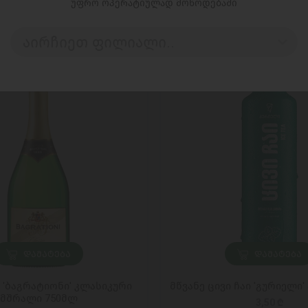
უფრო ოპერატიულად მოწოდებაში
აირჩიეთ ფილიალი..
ᲓᲐᲛᲐᲢᲔᲑᲐ
ᲓᲐᲛᲐᲢᲔᲑᲐ
 'ბაგრატიონი' კლასიკური
მწვანე ცივი ჩაი 'გურიელი'
მშრალი 750მლ
3,50 ₾