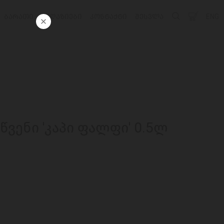
ᲑᲐᲠᲐᲗᲘ
ᲛᲐᲦᲐᲖᲘᲔᲑᲘ
ᲙᲝᲜᲢᲐᲥᲢᲘ
ᲨᲔᲡᲕᲚᲐ
ENG
ენი 'კაპი ფალფი' 0.5ლ