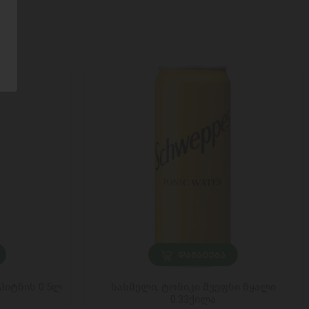
ᲓᲐᲛᲐᲢᲔᲑᲐ
 პიტნის 0.5ლ
სასმელი, ტონიკი შვეფსი წყალი
0.33ქილა