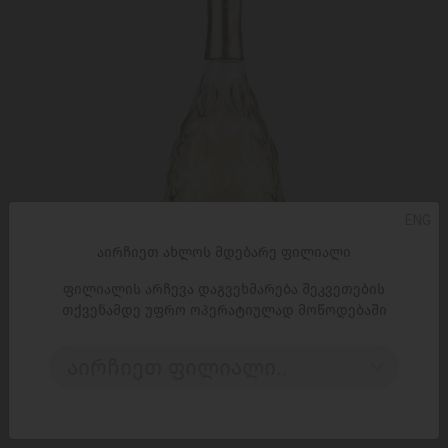
ENG
აირჩიეთ ახლოს მდებარე ფილიალი
ფილიალის არჩევა დაგვეხმარება შეკვეთების
თქვენამდე უფრო ოპერატიულად მოწოდებაში
ᲓᲐᲛᲐᲢᲔᲑᲐ
აირჩიეთ ფილიალი..
პროსეკო/BAGLIETTI/მშრალი DOC 6*750მლ.
34,99 ₾
49,99 ₾