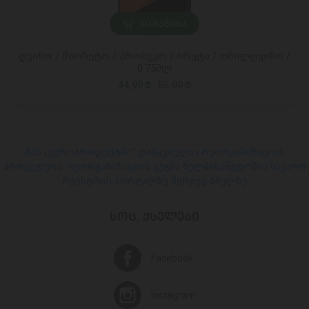
ᲓᲐᲛᲐᲢᲔᲑᲐ
ღვინო / მიონეტო / პროსეკო / ბრუტი / თბილღვინო /
0.750ლ
44,99 ₾
55,00 ₾
შპს „ევროპროდუქტში“ დაწყებულია რეორგანიზაციის
პროცედურა. რეორგანიზაციის გეგმა ხელმისაწვდომია საჯარო
რეესტრის პორტალზე შემდეგ ბმულზე
ᲡᲝᲪ. ᲥᲡᲔᲚᲔᲑᲘ
Facebook
Instagram