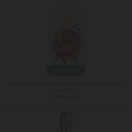
ᲓᲐᲛᲐᲢᲔᲑᲐ
ღვინო / ნახევრად ცქრიალა /ჟუჟუნა ვარდისფერი /
სვი / 0,25 ლ
4,99 ₾
6,95 ₾