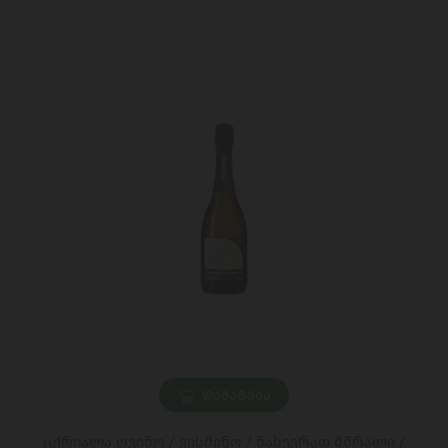
ᲓᲐᲛᲐᲢᲔᲑᲐ
ცქრიალა ღვინო / ვისმინო / ნახევრად მშრალი /