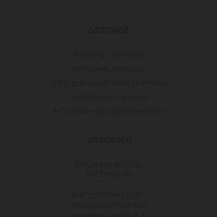
ᲑᲛᲣᲚᲔᲑᲘ
წესები და პირობები
მიწოდების პოლიტიკა
კონფიდენციალურობის პოლიტიკა
დაბრუნების პოლიტიკა
მონაცემთა სუბიექტის უფლებები
ᲙᲝᲜᲢᲐᲥᲢᲘ
Info@europroduct.ge
032 265 25 45
შპს "ევროპროდუქტი"
იურიდიული მისამართი:
თბილისი, გაგრის ქ. 2