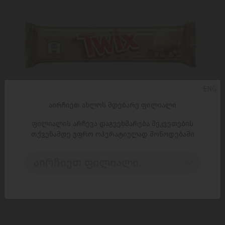
ENG
აირჩიეთ ახლოს მდებარე ფილიალი
ფილიალის არჩევა დაგვეხმარება შეკვეთების
თქვენამდე უფრო ოპერატიულად მოწოდებაში
ᲓᲐᲛᲐᲢᲔᲑᲐ
აირჩიეთ ფილიალი..
ნაყინის ბატონი 'TWIX' 40 გ
4,15 ₾