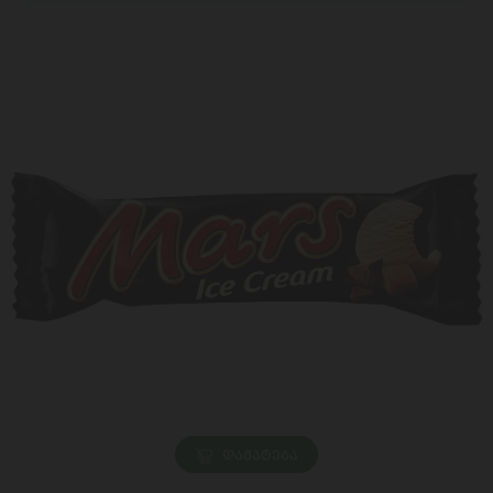
ᲓᲐᲛᲐᲢᲔᲑᲐ