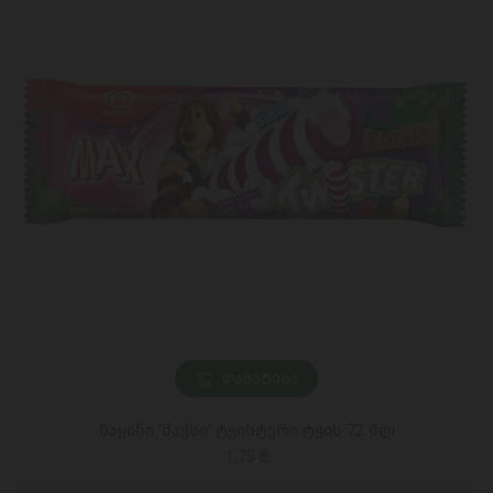
ᲓᲐᲛᲐᲢᲔᲑᲐ
ნაყინი 'მაქსი' ტვისტერი ტყის 72 მლ
1,75 ₾