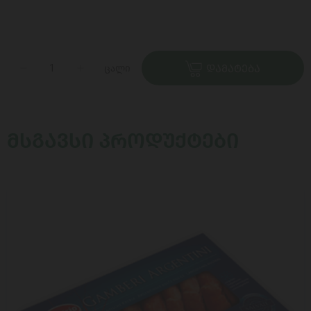
ცალი
ᲓᲐᲛᲐᲢᲔᲑᲐ
ᲛᲡᲒᲐᲕᲡᲘ ᲞᲠᲝᲓᲣᲥᲢᲔᲑᲘ