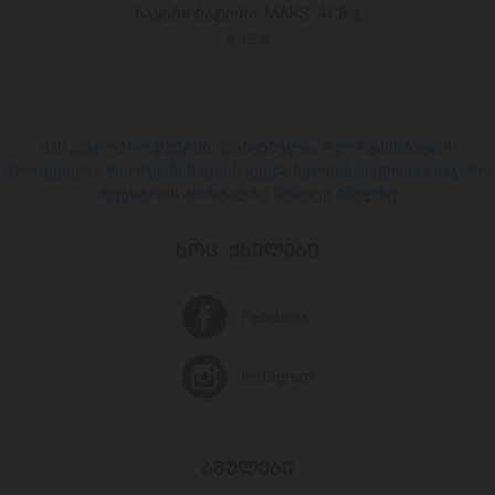
ნაყინი ბატონი 'MARS' 41.8 გ
4,15 ₾
შპს „ევროპროდუქტში“ დაწყებულია რეორგანიზაციის
პროცედურა. რეორგანიზაციის გეგმა ხელმისაწვდომია საჯარო
რეესტრის პორტალზე შემდეგ ბმულზე
ᲡᲝᲪ. ᲥᲡᲔᲚᲔᲑᲘ
Facebook
Instagram
ᲑᲛᲣᲚᲔᲑᲘ