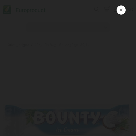
Europroduct
ENG
პროდუქცია
#ნაყინი ბატონი 'ბაუნტი' 39,1გ