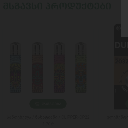
ᲛᲡᲒᲐᲕᲡᲘ ᲞᲠᲝᲓᲣᲥᲢᲔᲑᲘ
ᲓᲐᲛᲐᲢᲔᲑᲐ
სანთებელა / ნახატიანი / CLIPPER-CP22
ელემენტი 
3,70 ₾