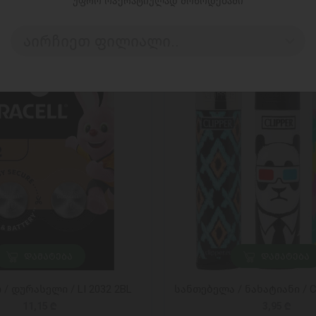
უფრო ოპერატიულად მოწოდებაში
აირჩიეთ ფილიალი..
ᲓᲐᲛᲐᲢᲔᲑᲐ
ᲓᲐᲛᲐᲢᲔᲑᲐ
/ დურასელი / LI 2032 2BL
სანთებელა / ნახატიანი / 
11,15 ₾
3,95 ₾