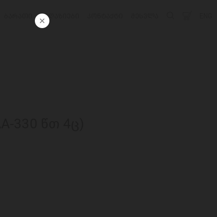
ᲑᲐᲠᲐᲗᲘ
ᲛᲐᲦᲐᲖᲘᲔᲑᲘ
ᲙᲝᲜᲢᲐᲥᲢᲘ
ᲨᲔᲡᲕᲚᲐ
ENG
A-330 წთ 4ც)