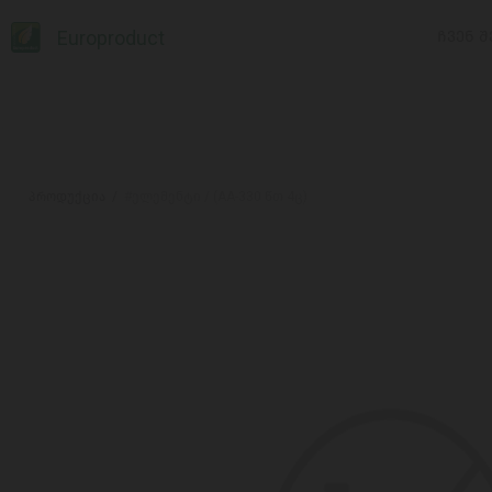
Europroduct
ᲩᲕᲔᲜ Შ
პროდუქცია
#ელემენტი / (AA-330 წთ 4ც)