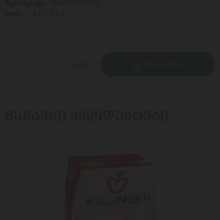
შტრიხკოდი :
4860009121191
ზომა :
7.8 x 7.8 x 21
ცალი
ᲓᲐᲛᲐᲢᲔᲑᲐ
ᲛᲡᲒᲐᲕᲡᲘ ᲞᲠᲝᲓᲣᲥᲢᲔᲑᲘ