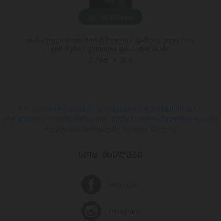
ᲓᲐᲛᲐᲢᲔᲑᲐ
დასალევი ხილ-ბოსტნეული / ვაშლი, კივი, ჩია,
ყურძენი / კეთილი და პატიოსანი
3,29 ₾
4,20 ₾
შპს „ევროპროდუქტში“ დაწყებულია რეორგანიზაციის
პროცედურა. რეორგანიზაციის გეგმა ხელმისაწვდომია საჯარო
რეესტრის პორტალზე შემდეგ ბმულზე
ᲡᲝᲪ. ᲥᲡᲔᲚᲔᲑᲘ
Facebook
Instagram