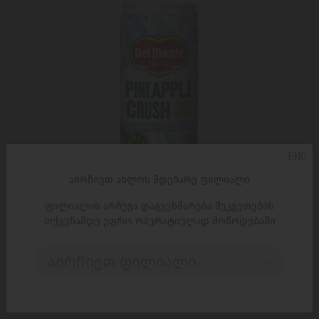
ENG
აირჩიეთ ახლოს მდებარე ფილიალი
ფილიალის არჩევა დაგვეხმარება შეკვეთების
თქვენამდე უფრო ოპერატიულად მოწოდებაში
ᲓᲐᲛᲐᲢᲔᲑᲐ
აირჩიეთ ფილიალი..
წვენი / ანანასის / ნაყოფით, / დამატებული შაქრის
გარეშე / Del Monte
3,49 ₾
3,95 ₾