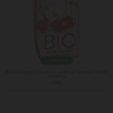
ᲓᲐᲛᲐᲢᲔᲑᲐ
წვენი /Hollinger/ ორგანული ვაშლი და ალუბალი 993591
/24*200 მლ
3,99 ₾