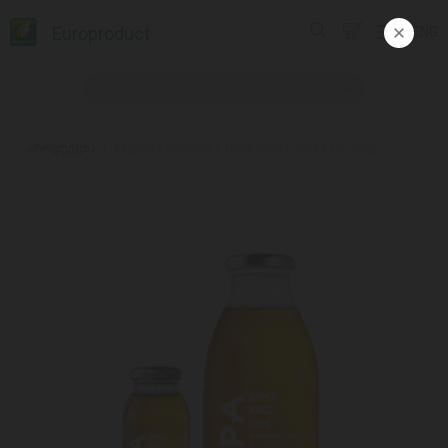
Europroduct
ENG
პროდუქცია
#წვენი / ვაშლის / 100%-იანი / კამპა / 0.750ლ