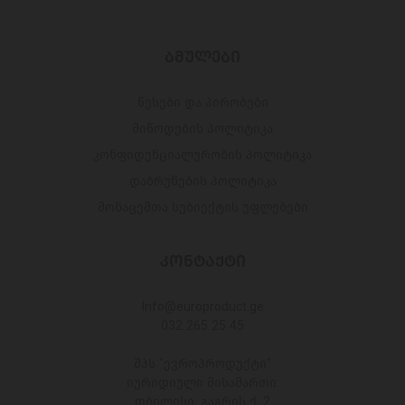
ᲑᲛᲣᲚᲔᲑᲘ
წესები და პირობები
მიწოდების პოლიტიკა
კონფიდენციალურობის პოლიტიკა
დაბრუნების პოლიტიკა
მონაცემთა სუბიექტის უფლებები
ᲙᲝᲜᲢᲐᲥᲢᲘ
Info@europroduct.ge
032 265 25 45
შპს "ევროპროდუქტი"
იურიდიული მისამართი:
თბილისი, გაგრის ქ. 2