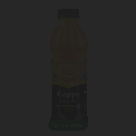
ᲓᲐᲛᲐᲢᲔᲑᲐ