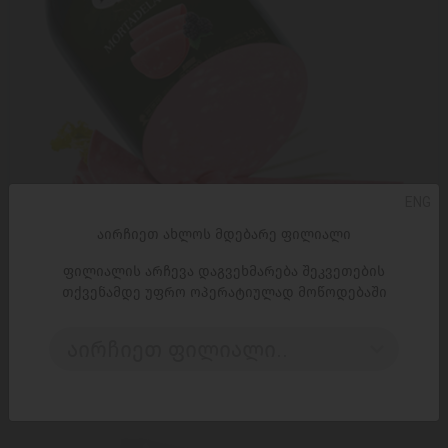
ENG
აირჩიეთ ახლოს მდებარე ფილიალი
ფილიალის არჩევა დაგვეხმარება შეკვეთების
თქვენამდე უფრო ოპერატიულად მოწოდებაში
ᲓᲐᲛᲐᲢᲔᲑᲐ
აირჩიეთ ფილიალი..
ლორი Elpozo მორტადელა იბერიკო 100 გ.
3,60 ₾