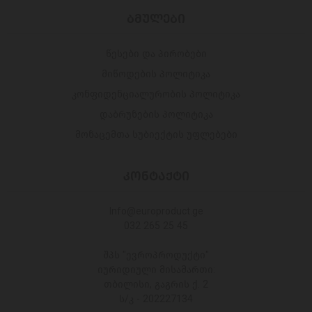
ᲑᲛᲣᲚᲔᲑᲘ
წესები და პირობები
მიწოდების პოლიტიკა
კონფიდენციალურობის პოლიტიკა
დაბრუნების პოლიტიკა
მონაცემთა სუბიექტის უფლებები
ᲙᲝᲜᲢᲐᲥᲢᲘ
Info@europroduct.ge
032 265 25 45
შპს "ევროპროდუქტი"
იურიდიული მისამართი:
თბილისი, გაგრის ქ. 2
ს/კ - 202227134