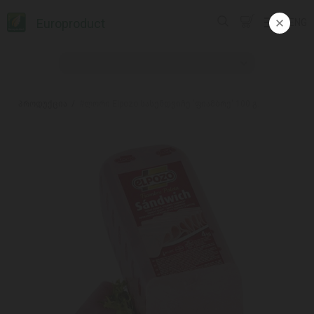
Europroduct
ENG
პროდუქცია
#ლორი Elpozo სასენდვიჩე 'ფიამბრე' 100 გ.