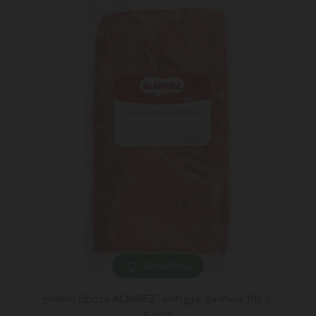
ᲓᲐᲛᲐᲢᲔᲑᲐ
ლორი Elpozo ALMIREZ 'ჰორეკა' ღორის 100 გ.