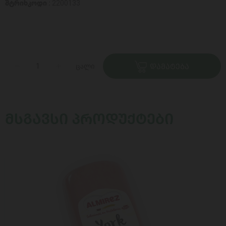
შტრიხკოდი :
2200133
ცალი
ᲓᲐᲛᲐᲢᲔᲑᲐ
ᲛᲡᲒᲐᲕᲡᲘ ᲞᲠᲝᲓᲣᲥᲢᲔᲑᲘ