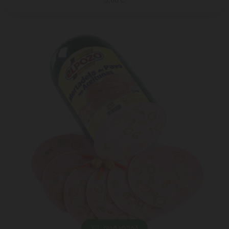
5,00 ₾
ᲓᲐᲛᲐᲢᲔᲑᲐ