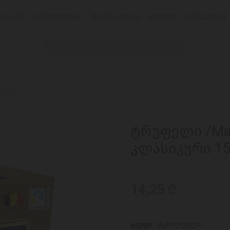
ᲔᲡᲐᲮᲔᲑ
ᲞᲠᲝᲓᲣᲥᲢᲔᲑᲘ
ᲤᲐᲡᲓᲐᲙᲚᲔᲑᲐ
ᲑᲚᲝᲒᲘ
ᲠᲔᲪᲔᲞᲢᲔᲑᲘ
200გრ
ტრუფელი /Maîtr
კლასიკური 1
14,25 ₾
ჯგუფი :
ტკბილეული