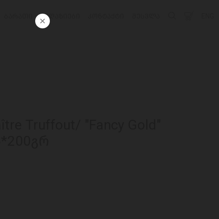
ᲑᲐᲠᲐᲗᲘ
ᲛᲐᲦᲐᲖᲘᲔᲑᲘ
ᲙᲝᲜᲢᲐᲥᲢᲘ
ᲨᲔᲡᲕᲚᲐ
ENG
e Truffout/ "Fancy Gold"
5*200გრ