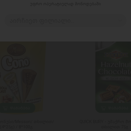
უფრო ოპერატიულად მოწოდებაში
აირჩიეთ ფილიალი..
ᲓᲐᲛᲐᲢᲔᲑᲐ
ᲓᲐᲛᲐᲢᲔᲑᲐ
ონუსი/Messori/ თხილით/
QUICK BURY - უშაქრო 
(4*25გ) / 8*100გ
თხილით 75გ