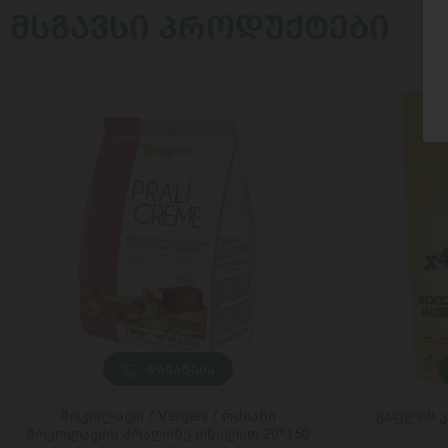
ᲛᲡᲒᲐᲕᲡᲘ ᲞᲠᲝᲓᲣᲥᲢᲔᲑᲘ
ᲓᲐᲛᲐᲢᲔᲑᲐ
შოკოლადი / Vergani / რძიანი
ვაფლის კ
შოკოლადის პრალინე თხილით 20*150