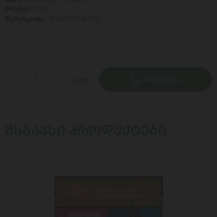
ბრენდი :
Felix
შტრიხკოდი :
8445290146335
ცალი
ᲓᲐᲛᲐᲢᲔᲑᲐ
ᲛᲡᲒᲐᲕᲡᲘ ᲞᲠᲝᲓᲣᲥᲢᲔᲑᲘ