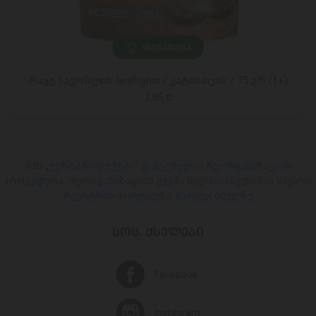
ᲓᲐᲛᲐᲢᲔᲑᲐ
რაგუ საქონლის ხორცით / კატისთვის / 75 გრ (1+)
1,85 ₾
შპს „ევროპროდუქტში“ დაწყებულია რეორგანიზაციის
პროცედურა. რეორგანიზაციის გეგმა ხელმისაწვდომია საჯარო
რეესტრის პორტალზე შემდეგ ბმულზე
ᲡᲝᲪ. ᲥᲡᲔᲚᲔᲑᲘ
Facebook
Instagram