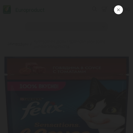
Europroduct
ENG
#ცხოველთა კვება / ფელიქსი კატა ჟელე
პროდუქცია
კალმახ.ხორც26x75გ