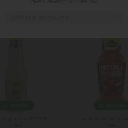
უფრო ოპერატიულად მოწოდებაში
აირჩიეთ ფილიალი..
ᲓᲐᲛᲐᲢᲔᲑᲐ
ᲓᲐᲛᲐᲢᲔᲑᲐ
 სოუსი/ Sera/ 12*250მლ
სოუსი Kuhne ჰოთ ჩილ
4,95 ₾
7,95 ₾