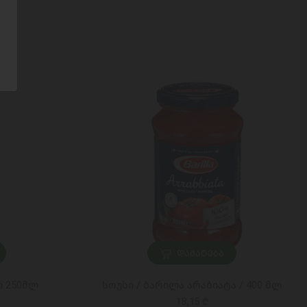
ᲓᲐᲛᲐᲢᲔᲑᲐ
ი 250მლ
სოუსი / ბარილა არაბიატა / 400 მლ
18,15 ₾