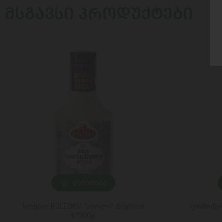
ᲛᲡᲒᲐᲕᲡᲘ ᲞᲠᲝᲓᲣᲥᲢᲔᲑᲘ
ᲓᲐᲛᲐᲢᲔᲑᲐ
სოუსი/ ROLESKI/ "აიოლი" ნივრით
ლიმონის
6*300გ