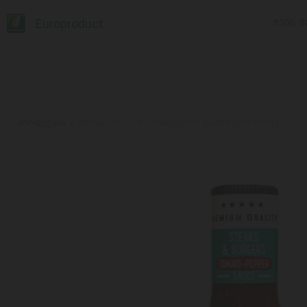
Europroduct
ᲩᲕᲔᲜ Შ
პროდუქცია
#სოუსი/ ROLESKI/ პომიდვრით და წიწაკით 6*370გ