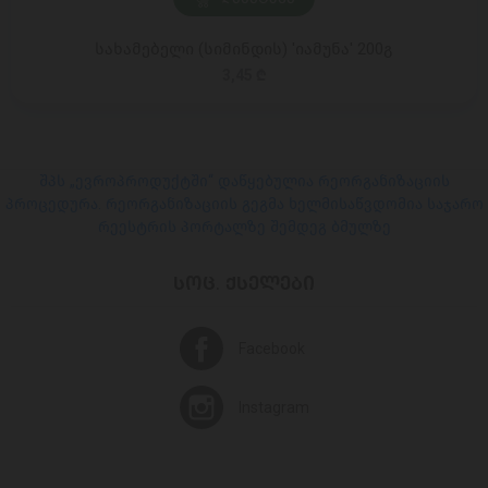
სახამებელი (სიმინდის) 'იამუნა' 200გ
3,45 ₾
შპს „ევროპროდუქტში“ დაწყებულია რეორგანიზაციის
პროცედურა. რეორგანიზაციის გეგმა ხელმისაწვდომია საჯარო
რეესტრის პორტალზე შემდეგ ბმულზე
ᲡᲝᲪ. ᲥᲡᲔᲚᲔᲑᲘ
Facebook
Instagram