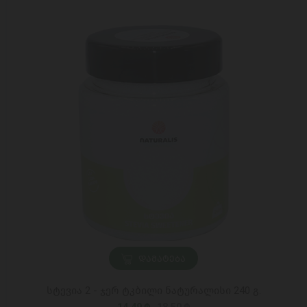
ᲓᲐᲛᲐᲢᲔᲑᲐ
სტევია 2 - ჯერ ტკბილი ნატურალისი 240 გ.