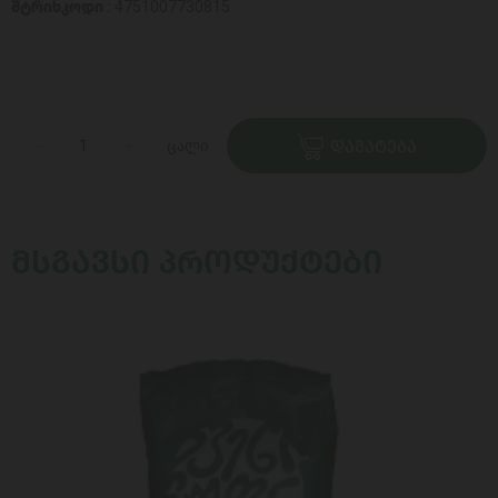
შტრიხკოდი :
4751007730815
ცალი
ᲓᲐᲛᲐᲢᲔᲑᲐ
ᲛᲡᲒᲐᲕᲡᲘ ᲞᲠᲝᲓᲣᲥᲢᲔᲑᲘ