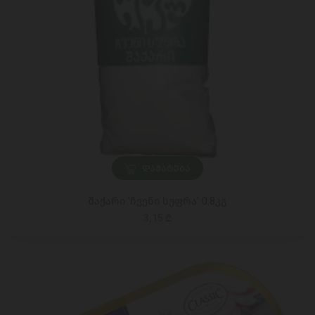
ᲓᲐᲛᲐᲢᲔᲑᲐ
შაქარი 'ჩვენი სუფრა' 0.8კგ
3,15 ₾