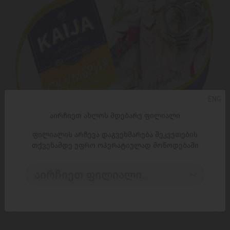
ENG
აირჩიეთ ახლოს მდებარე ფილიალი
ფილიალის არჩევა დაგვეხმარება შეკვეთების
თქვენამდე უფრო ოპერატიულად მოწოდებაში
ᲓᲐᲛᲐᲢᲔᲑᲐ
აირჩიეთ ფილიალი..
თევზის კონსერვი 'კაიჯა' სკუმბრიის ფილე ზეთში 170გ
10,75 ₾