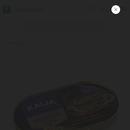
Europroduct
ENG
პროდუქცია
#თევზის კონსერვი / შპროტი ზეთში / 190 გრ