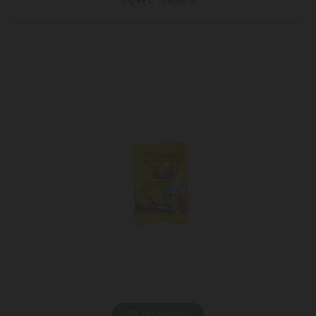
14,49 ₾
18,50 ₾
ᲓᲐᲛᲐᲢᲔᲑᲐ