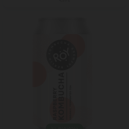
4,20 ₾
ᲓᲐᲛᲐᲢᲔᲑᲐ