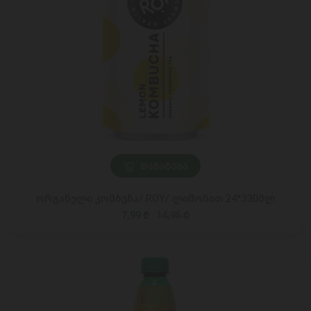
ᲓᲐᲛᲐᲢᲔᲑᲐ
ორგანული კომბუჩა/ ROY/ ლიმონით 24*330მლ
7,99 ₾
14,95 ₾