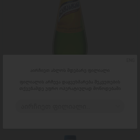
ENG
აირჩიეთ ახლოს მდებარე ფილიალი
ფილიალის არჩევა დაგვეხმარება შეკვეთების
თქვენამდე უფრო ოპერატიულად მოწოდებაში
ᲓᲐᲛᲐᲢᲔᲑᲐ
აირჩიეთ ფილიალი..
მსხლის ლიმონათი 'ნატახტარი' 1ლ
3,95 ₾