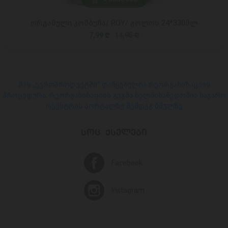
ორგანული კომბუჩა/ ROY/ ჟოლოს 24*330მლ
7,99 ₾
14,95 ₾
შპს „ევროპროდუქტში“ დაწყებულია რეორგანიზაციის
პროცედურა. რეორგანიზაციის გეგმა ხელმისაწვდომია საჯარო
რეესტრის პორტალზე შემდეგ ბმულზე
ᲡᲝᲪ. ᲥᲡᲔᲚᲔᲑᲘ
Facebook
Instagram