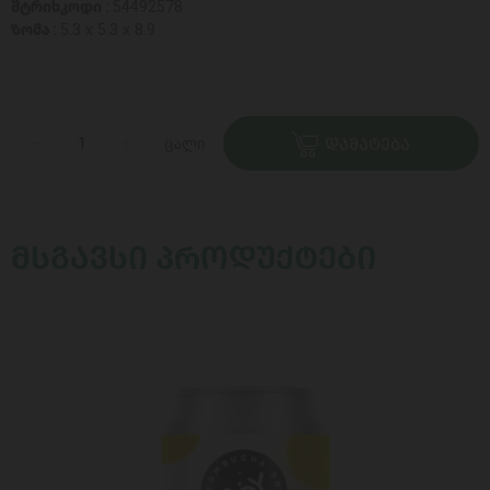
შტრიხკოდი :
54492578
ზომა :
5.3 x 5.3 x 8.9
ცალი
ᲓᲐᲛᲐᲢᲔᲑᲐ
ᲛᲡᲒᲐᲕᲡᲘ ᲞᲠᲝᲓᲣᲥᲢᲔᲑᲘ