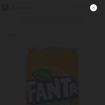
Europroduct
ENG
პროდუქცია
#გაზ.სასმელი / ფანტა ქილა / 0.150მლ / (12ც)