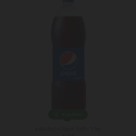
ᲓᲐᲛᲐᲢᲔᲑᲐ
გაზიანი სასმელი 'პეპსი' 1.5ლ