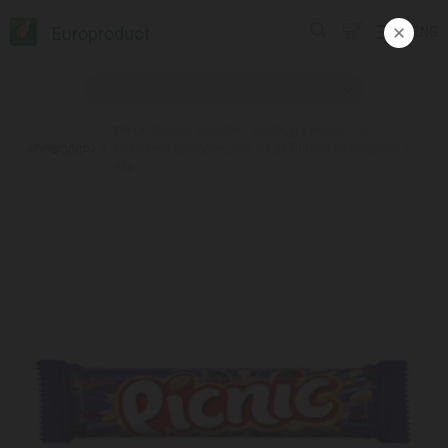
Europroduct
ENG
#შოკოლადის ბატონი / პიკნიკი / არაქისის,
პროდუქცია
ხორბლის ფანტელების და ქიშმიშის შიგთავსით /
48გ