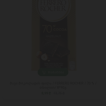
ᲓᲐᲛᲐᲢᲔᲑᲐ
შავი შოკოლადის ფილა / FERRERO ROCHER / 70 % /
თხილით/ 8*90გ
8,99 ₾
13,75 ₾