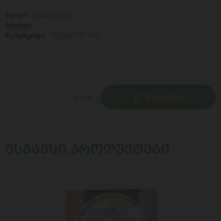
ჯგუფი :
ტკბილეული
ბრენდი :
შტრიხკოდი :
7622201711825
ცალი
ᲓᲐᲛᲐᲢᲔᲑᲐ
ᲛᲡᲒᲐᲕᲡᲘ ᲞᲠᲝᲓᲣᲥᲢᲔᲑᲘ