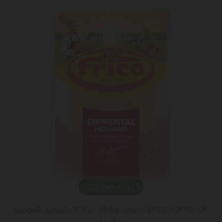
ᲓᲐᲛᲐᲢᲔᲑᲐ
ყველის ფენები /Frico/ ემენტალერი 01539 /12*150 გრ