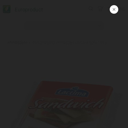
Europroduct
ENG
პროდუქცია
#სასენდვიჩე პროდუქტი Lactima ფენა 100 გ