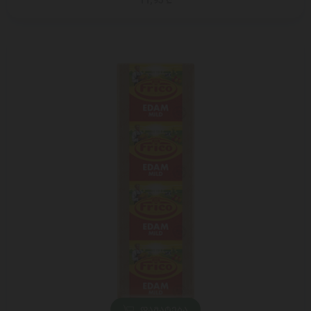
11,95 ₾
ᲓᲐᲛᲐᲢᲔᲑᲐ