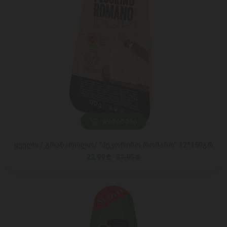
ᲓᲐᲛᲐᲢᲔᲑᲐ
ყველი / გრანაროლო/ "პეკორინო რომანო" 12*150გრ
22,99 ₾
31,95 ₾