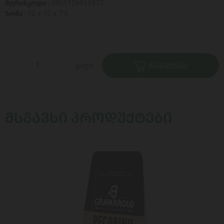
შტრიხკოდი :
5901126011077
ზომა :
15 x 15 x 7.5
ცალი
ᲓᲐᲛᲐᲢᲔᲑᲐ
ᲛᲡᲒᲐᲕᲡᲘ ᲞᲠᲝᲓᲣᲥᲢᲔᲑᲘ