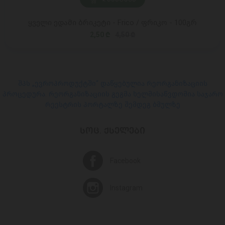
ყველი ედამი ბრიკეტი - Frico / ფრიკო - 100გრ
2,50 ₾
4,50 ₾
შპს „ევროპროდუქტში“ დაწყებულია რეორგანიზაციის
პროცედურა. რეორგანიზაციის გეგმა ხელმისაწვდომია საჯარო
რეესტრის პორტალზე შემდეგ ბმულზე
ᲡᲝᲪ. ᲥᲡᲔᲚᲔᲑᲘ
Facebook
Instagram