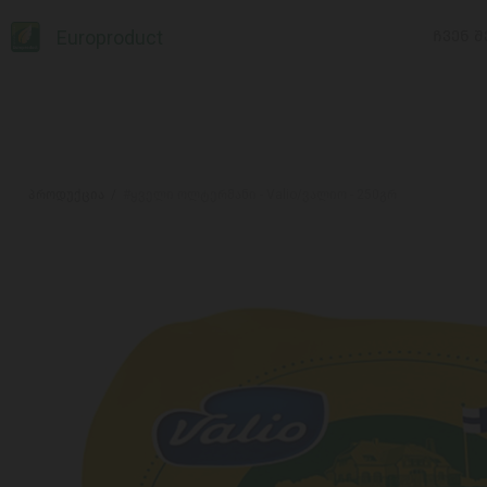
Europroduct
ᲩᲕᲔᲜ Შ
პროდუქცია
#ყველი ოლტერმანი - Valio/ვალიო - 250გრ