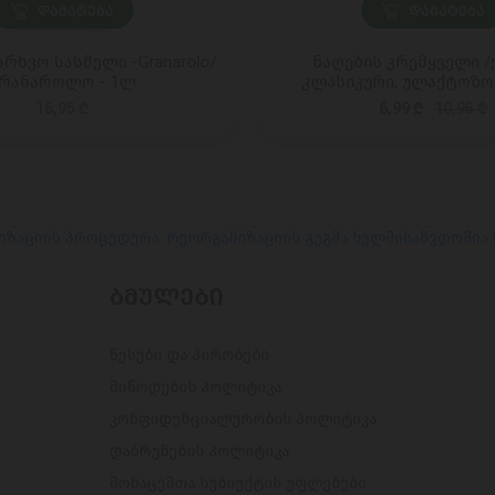
ᲓᲐᲛᲐᲢᲔᲑᲐ
ᲓᲐᲛᲐᲢᲔᲑᲐ
რხვო სასმელი -Granarolo/
ნაღების კრემყველი 
რანაროლო - 1ლ
კლასიკური, ულაქტოზო
16,95 ₾
6,99 ₾
10,95 ₾
იზაციის პროცედურა. რეორგანიზაციის გეგმა ხელმისაწვდომია
ᲑᲛᲣᲚᲔᲑᲘ
წესები და პირობები
მიწოდების პოლიტიკა
კონფიდენციალურობის პოლიტიკა
დაბრუნების პოლიტიკა
მონაცემთა სუბიექტის უფლებები