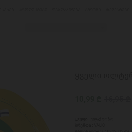
ᲔᲡᲐᲮᲔᲑ
ᲞᲠᲝᲓᲣᲥᲢᲔᲑᲘ
ᲤᲐᲡᲓᲐᲙᲚᲔᲑᲐ
ᲑᲚᲝᲒᲘ
ᲠᲔᲪᲔᲞᲢᲔᲑᲘ
ყველი ოლტერმ
10,99 ₾
16,95 ₾
ჯგუფი :
ულაქტოზო
ბრენდი :
VALIO
შტრიხკოდი :
640843033956