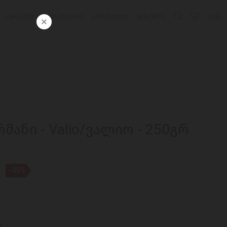
ᲑᲐᲠᲐᲗᲘ
ᲛᲐᲦᲐᲖᲘᲔᲑᲘ
ᲙᲝᲜᲢᲐᲥᲢᲘ
ᲨᲔᲡᲕᲚᲐ
ENG
ანი - Valio/ვალიო - 250გრ
-35%
3