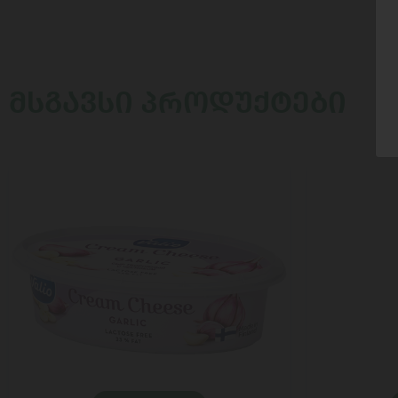
ᲛᲡᲒᲐᲕᲡᲘ ᲞᲠᲝᲓᲣᲥᲢᲔᲑᲘ