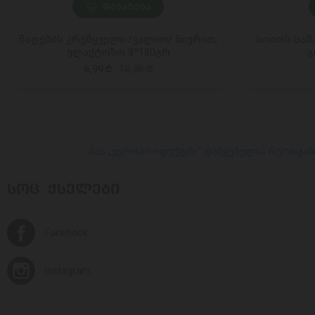
ᲓᲐᲛᲐᲢᲔᲑᲐ
ნაღების კრემყველი /ვალიო/ ნივრით,
სოიოს სამა
ულაქტოზო 8*180გრ
გ
6,99 ₾
10,95 ₾
შპს „ევროპროდუქტში“ დაწყებულია რეორგან
ᲡᲝᲪ. ᲥᲡᲔᲚᲔᲑᲘ
Facebook
Instagram