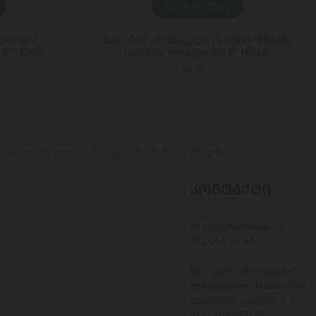
ᲓᲐᲛᲐᲢᲔᲑᲐ
/ვალიო/
ნაღების კრემყველი /ვალიო/მწვანე
 8*180გრ
ხახვით, ულაქტოზო 8*180გრ
10,95 ₾
 საჯარო რეესტრის პორტალზე შემდეგ ბმულზე
ᲙᲝᲜᲢᲐᲥᲢᲘ
Info@europroduct.ge
032 265 25 45
შპს "ევროპროდუქტი"
იურიდიული მისამართი:
თბილისი, გაგრის ქ. 2
ს/კ - 202227134