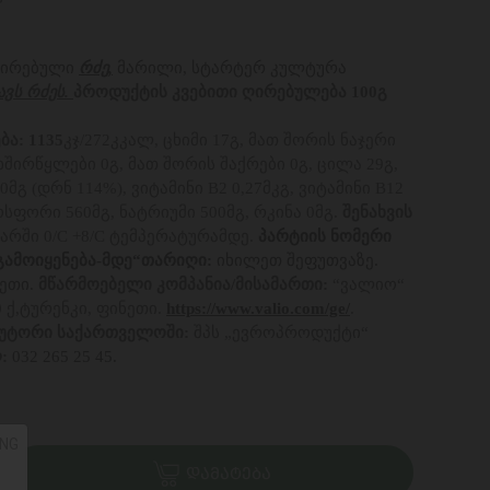
ზირებული
რძე,
მარილი, სტარტერ კულტურა
ავს რძეს.
პროდუქტის კვებითი ღირებულება 100გ
ა: 1135
კჯ/272კკალ, ცხიმი 17გ, მათ შორის ნაჯერი
ახშირწყლები 0გ, მათ შორის შაქრები 0გ, ცილა 29გ,
მგ (დრნ 114%), ვიტამინი B2 0,27მკგ, ვიტამინი B12
ფოსფორი 560მგ, ნატრიუმი 500მგ, რკინა 0მგ.
შენახვის
ვარში 0/C +8/C ტემპერატურამდე.
პარტიის ნომერი
„გამოიყენება-მდე“თარიღი:
იხილეთ შეფუთვაზე.
ეთი.
მწარმოებელი კომპანია/მისამართი:
“ვალიო“
0 ქ,ტურენკი, ფინეთი.
https://www.valio.com/ge/
.
უტორი საქართველოში:
შპს „ევროპროდუქტი“
ლ:
032 265 25 45.
NG
ᲓᲐᲛᲐᲢᲔᲑᲐ