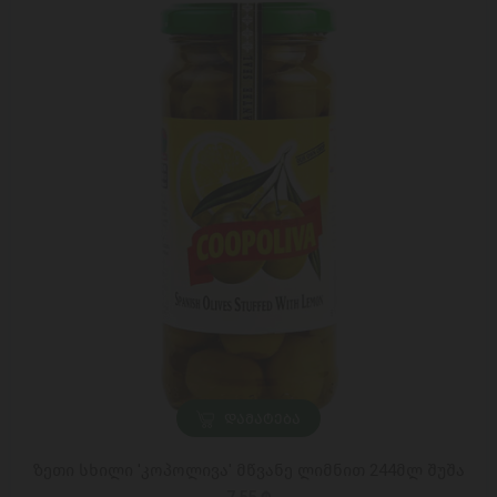
ᲓᲐᲛᲐᲢᲔᲑᲐ
ზეთი სხილი 'კოპოლივა' მწვანე ლიმნით 244მლ შუშა