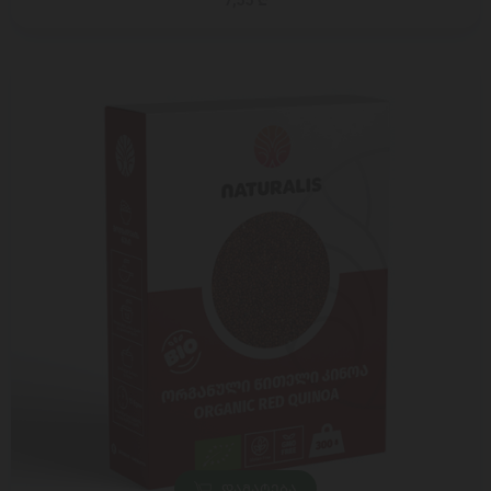
7,55 ₾
ᲓᲐᲛᲐᲢᲔᲑᲐ