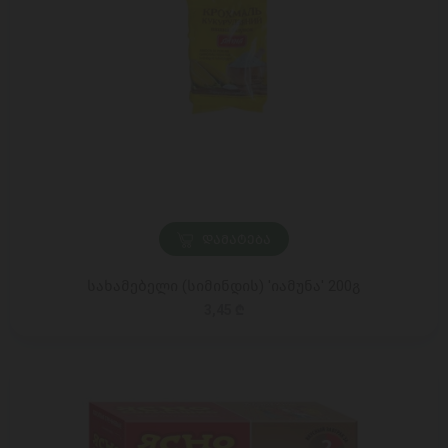
ᲓᲐᲛᲐᲢᲔᲑᲐ
სახამებელი (სიმინდის) 'იამუნა' 200გ
3,45 ₾