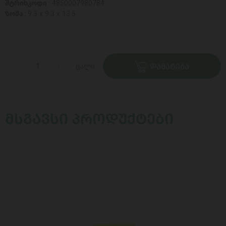
შტრიხკოდი :
4850007980784
ზომა :
9.3 x 9.3 x 13.5
ცალი
ᲓᲐᲛᲐᲢᲔᲑᲐ
ᲛᲡᲒᲐᲕᲡᲘ ᲞᲠᲝᲓᲣᲥᲢᲔᲑᲘ