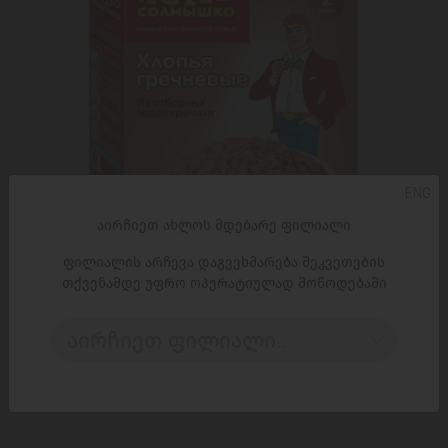
ENG
აირჩიეთ ახლოს მდებარე ფილიალი
ფილიალის არჩევა დაგვეხმარება შეკვეთების
თქვენამდე უფრო ოპერატიულად მოწოდებაში
ᲓᲐᲛᲐᲢᲔᲑᲐ
აირჩიეთ ფილიალი..
წიწიბურას ფანტელი / იასნო სოლნიშკო / 375 გრ
7,25 ₾