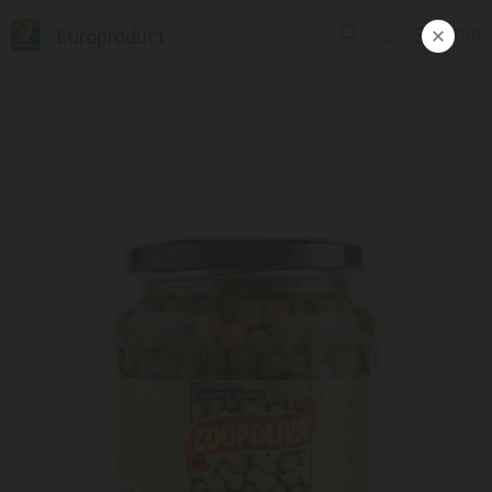
Europroduct
ENG
პროდუქცია
#მწვანე ბარდის კონსერვი 'კოპოლივა' 720 გ შუშა