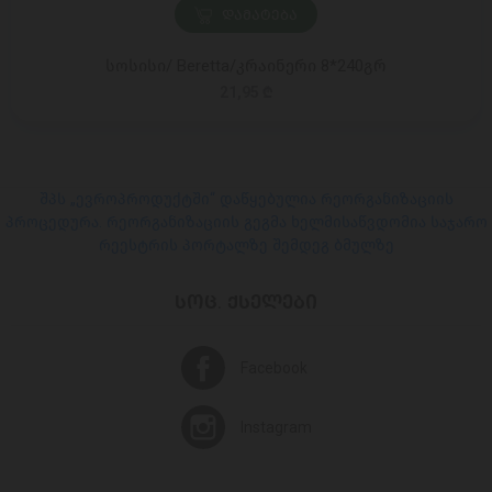
ᲓᲐᲛᲐᲢᲔᲑᲐ
სოსისი/ Beretta/კრაინერი 8*240გრ
21,95 ₾
შპს „ევროპროდუქტში“ დაწყებულია რეორგანიზაციის
პროცედურა. რეორგანიზაციის გეგმა ხელმისაწვდომია საჯარო
რეესტრის პორტალზე შემდეგ ბმულზე
ᲡᲝᲪ. ᲥᲡᲔᲚᲔᲑᲘ
Facebook
Instagram