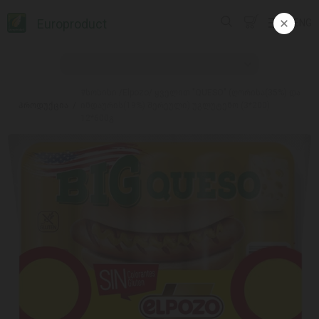
Europroduct
ENG
#სოსისი /Elpozo/ ყველით "QUESO" (ღორისა(35%) და
პროდუქცია
ინდაურის(19%) შერეული) უგლუტენო (3*200)
12*600გ