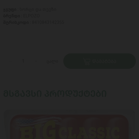
ჯგუფი :
ხორცი და თევზი
ბრენდი :
ELPOZO
შტრიხკოდი :
8410843142355
ცალი
ᲓᲐᲛᲐᲢᲔᲑᲐ
ᲛᲡᲒᲐᲕᲡᲘ ᲞᲠᲝᲓᲣᲥᲢᲔᲑᲘ