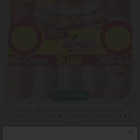
ᲓᲐᲛᲐᲢᲔᲑᲐ
სოსისი /Elpozo/ კლასიკური (ღორისა(35%) და
ინდაურის(19%) შერეული) უგლუტენო (3*200) 12*600გ
14,95 ₾
ENG