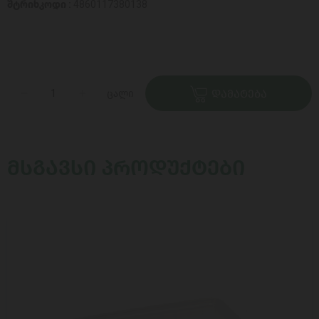
შტრიხკოდი :
4860117380138
ცალი
ᲓᲐᲛᲐᲢᲔᲑᲐ
ᲛᲡᲒᲐᲕᲡᲘ ᲞᲠᲝᲓᲣᲥᲢᲔᲑᲘ