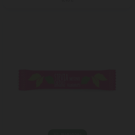
8,95 ₾
ᲓᲐᲛᲐᲢᲔᲑᲐ