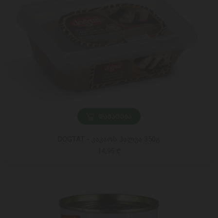
ᲓᲐᲛᲐᲢᲔᲑᲐ
DOGTAT - კაკაოს ჰალვა 350გ
14,95 ₾