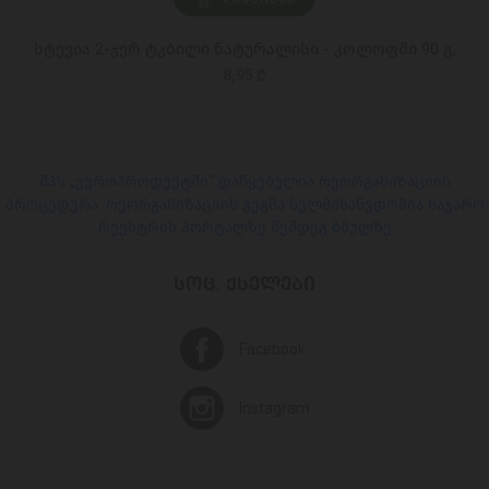
სტევია 2-ჯერ ტკბილი ნატურალისი - კოლოფში 90 გ,
8,95 ₾
შპს „ევროპროდუქტში“ დაწყებულია რეორგანიზაციის
პროცედურა. რეორგანიზაციის გეგმა ხელმისაწვდომია საჯარო
რეესტრის პორტალზე შემდეგ ბმულზე
ᲡᲝᲪ. ᲥᲡᲔᲚᲔᲑᲘ
Facebook
Instagram