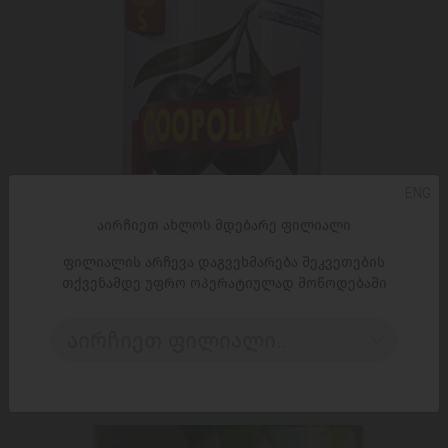
ENG
აირჩიეთ ახლოს მდებარე ფილიალი
ფილიალის არჩევა დაგვეხმარება შეკვეთების
თქვენამდე უფრო ოპერატიულად მოწოდებაში
ᲓᲐᲛᲐᲢᲔᲑᲐ
აირჩიეთ ფილიალი..
ზეთისხილი 'კოპოლივა' შავი მთლიანი 314მლ თუნუქი
5,25 ₾